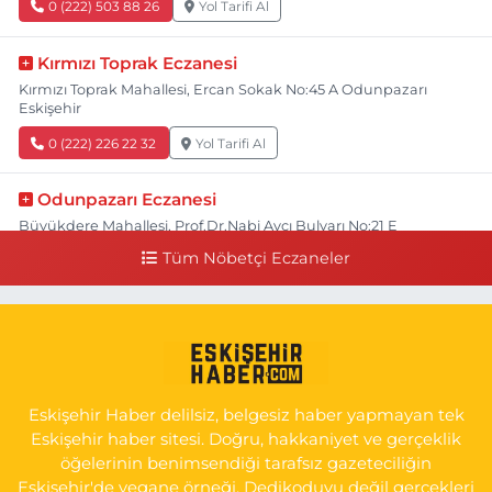
0 (222) 503 88 26
Yol Tarifi Al
Kırmızı Toprak Eczanesi
Kırmızı Toprak Mahallesi, Ercan Sokak No:45 A Odunpazarı
Eskişehir
0 (222) 226 22 32
Yol Tarifi Al
Odunpazarı Eczanesi
Büyükdere Mahallesi, Prof.Dr.Nabi Avcı Bulvarı No:21 E
Odunpazarı Eskişehir
Tüm Nöbetçi Eczaneler
0 (505) 506 26 00
Yol Tarifi Al
Serap Eczanesi
Yenidoğan Mahallesi, Şehit Serkan Özaydın Caddesi No:8 B
Odunpazarı Eskişehir
Eskişehir Haber delilsiz, belgesiz haber yapmayan tek
0 (222) 237 75 17
Yol Tarifi Al
Eskişehir haber sitesi. Doğru, hakkaniyet ve gerçeklik
öğelerinin benimsendiği tarafsız gazeteciliğin
Eskişehir'de yegane örneği. Dedikoduyu değil gerçekleri