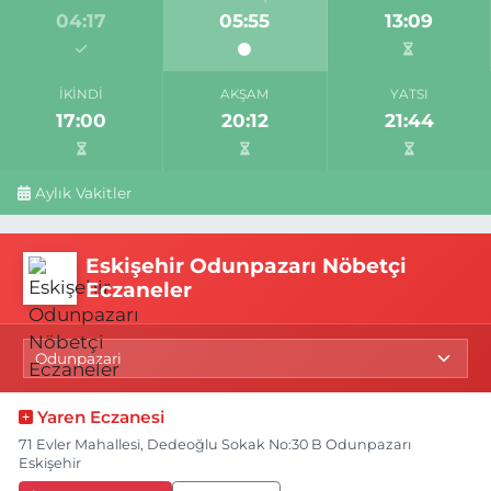
04:17
05:55
13:09
İKINDI
AKŞAM
YATSI
17:00
20:12
21:44
Aylık Vakitler
Eskişehir Odunpazarı Nöbetçi
Eczaneler
Yaren Eczanesi
71 Evler Mahallesi, Dedeoğlu Sokak No:30 B Odunpazarı
Eskişehir