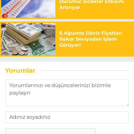
Durumu! Sıcaklar Etkisini
Artırıyor
6 Ağustos Döviz Fiyatları
Rekor Seviyeden İşlem
Görüyor!
Yorumlar