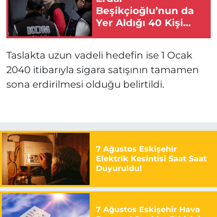
Beşikçioğlu’nun da
Yer Aldığı 40 Kişi
Tutuklandı!
Taslakta uzun vadeli hedefin ise 1 Ocak
2040 itibarıyla sigara satışının tamamen
sona erdirilmesi olduğu belirtildi.
7 Ağustos Eskişehir
Elektrik Kesintisi Saat Saat
Duyuruldu!
7 Ağustos Eskişehir Hava