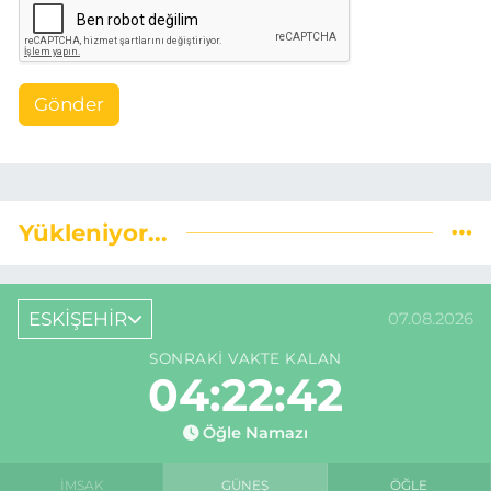
Gönder
Yükleniyor...
ESKİŞEHİR
07.08.2026
SONRAKI VAKTE KALAN
04:22:41
Öğle Namazı
İMSAK
GÜNEŞ
ÖĞLE