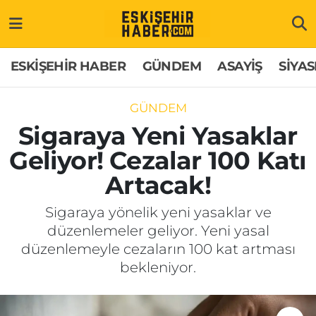
ESKİŞEHİR HABER
Gizlilik Politikası
Odunpazarı Hava Durumu
ESKİŞEHİR HABER
GÜNDEM
ASAYİŞ
SİYAS
GÜNDEM
Hakkımızda
Odunpazarı Trafik Yoğunluk Haritası
GÜNDEM
ASAYİŞ
İletişim
Süper Lig Puan Durumu ve Fikstür
Sigaraya Yeni Yasaklar
Geliyor! Cezalar 100 Katı
SİYASET
Künye
Tüm Manşetler
Artacak!
EKONOMİ
Son Dakika Haberleri
Sigaraya yönelik yeni yasaklar ve
düzenlemeler geliyor. Yeni yasal
SAĞLIK
Haber Arşivi
düzenlemeyle cezaların 100 kat artması
bekleniyor.
EĞİTİM
SPOR