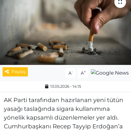
MAGAZİN
ESKİŞEHİRSPOR
Paylaş
-
+
A
A
13.05.2026 - 14:15
AK Parti tarafından hazırlanan yeni tütün
yasağı taslağında sigara kullanımına
yönelik kapsamlı düzenlemeler yer aldı.
Cumhurbaşkanı Recep Tayyip Erdoğan’a