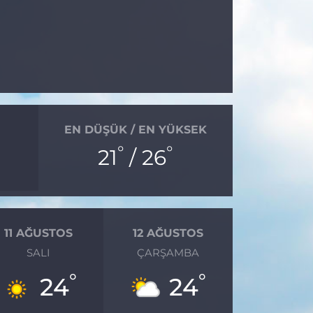
EN DÜŞÜK / EN YÜKSEK
°
°
21
/ 26
11 AĞUSTOS
12 AĞUSTOS
SALI
ÇARŞAMBA
°
°
24
24