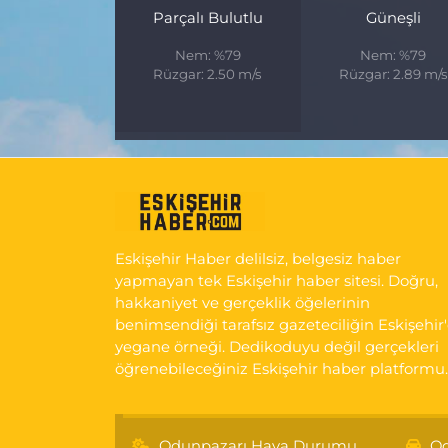
Parçalı Bulutlu
Güneşli
Nem: %79
Nem: %79
Rüzgar: 2.50 m/s
Rüzgar: 2.89 m/s
Eskişehir Haber delilsiz, belgesiz haber
yapmayan tek Eskişehir haber sitesi. Doğru,
hakkaniyet ve gerçeklik öğelerinin
benimsendiği tarafsız gazeteciliğin Eskişehir
yegane örneği. Dedikoduyu değil gerçekleri
öğrenebileceğiniz Eskişehir haber platformu.
Odunpazarı Hava Durumu
Od