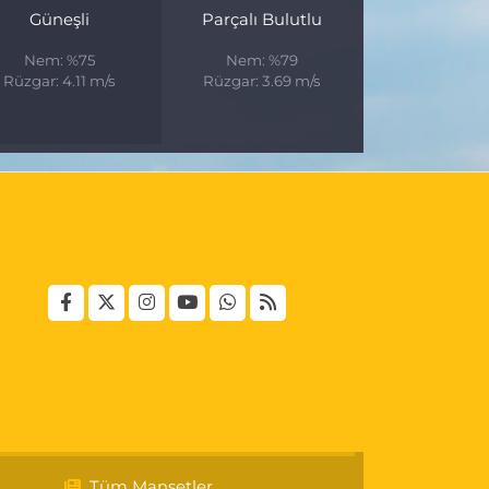
Güneşli
Parçalı Bulutlu
Nem: %75
Nem: %79
Rüzgar: 4.11 m/s
Rüzgar: 3.69 m/s
Tüm Manşetler