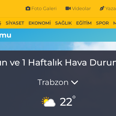
Foto Galeri
Videolar
Yaza
Ş
SİYASET
EKONOMİ
SAĞLIK
EĞİTİM
SPOR
umu
ın ve 1 Haftalık Hava Dur
Trabzon
°
22