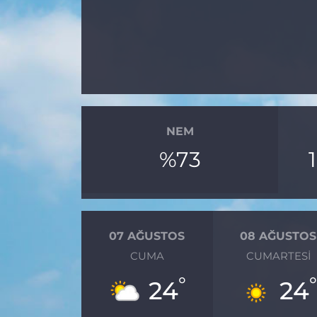
MAGAZİN
ESKİŞEHİRSPOR
NEM
%73
07 AĞUSTOS
08 AĞUSTOS
CUMA
CUMARTESI
°
24
24