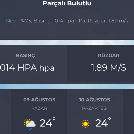
Parçalı Bulutlu
Nem: %73, Basınç: 1014 hpa hPa, Rüzgar: 1.89 m/s
BASINÇ
RÜZGAR
1014 HPA
1.89 M/S
hpa
09 AĞUSTOS
10 AĞUSTOS
PAZAR
PAZARTESI
°
°
°
24
24