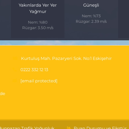
Yakınlarda Yer Yer
Güneşli
Yağmur
Nem: %73
Rüzgar: 2.39 m/s
Nem: %80
Rüzgar: 3.50 m/s
Kurtuluş Mah. Pazaryeri Sok. No:1 Eskişehir
0222 332 12 13
[email protected]
'de
unpazarı Trafik Yoğunluk
Puan Durumu ve Fikstür