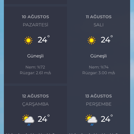
10 AĞUSTOS
11 AĞUSTOS
PAZARTESI
SALI
°
°
24
24
Güneşli
Güneşli
Nem: %72
Nem: %74
Rüzgar: 2.61 m/s
Rüzgar: 3.00 m/s
12 AĞUSTOS
13 AĞUSTOS
ÇARŞAMBA
PERŞEMBE
°
°
24
24