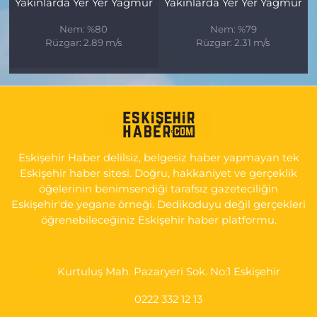
Yakınlarda Yer Yer Yağmur
Yakınlarda Yer Yer Yağmur
Nem: %80
Nem: %79
Rüzgar: 2.89 m/s
Rüzgar: 2.31 m/s
Eskişehir Haber delilsiz, belgesiz haber yapmayan tek
Eskişehir haber sitesi. Doğru, hakkaniyet ve gerçeklik
öğelerinin benimsendiği tarafsız gazeteciliğin
Eskişehir'de yegane örneği. Dedikoduyu değil gerçekleri
öğrenebileceğiniz Eskişehir haber platformu.
Kurtuluş Mah. Pazaryeri Sok. No:1 Eskişehir
0222 332 12 13