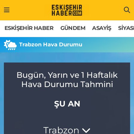
ESKİŞEHİR HABER
Gizlilik Politikası
Odunpazarı Hava Durumu
ESKİŞEHİR HABER
GÜNDEM
ASAYİŞ
SİYAS
GÜNDEM
Hakkımızda
Odunpazarı Trafik Yoğunluk Haritası
Trabzon Hava Durumu
ASAYİŞ
İletişim
Süper Lig Puan Durumu ve Fikstür
SİYASET
Künye
Tüm Manşetler
Bugün, Yarın ve 1 Haftalık
Hava Durumu Tahmini
EKONOMİ
Son Dakika Haberleri
SAĞLIK
Haber Arşivi
ŞU AN
EĞİTİM
Trabzon
SPOR