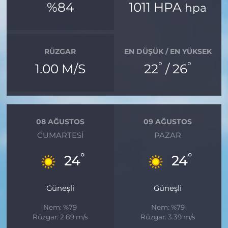
%84
1011 HPA
hpa
RÜZGAR
EN DÜŞÜK / EN YÜKSEK
°
°
1.00 M/S
22
/ 26
08 AĞUSTOS
09 AĞUSTOS
CUMARTESI
PAZAR
°
°
24
24
Güneşli
Güneşli
Nem: %79
Nem: %79
Rüzgar: 2.89 m/s
Rüzgar: 3.39 m/s