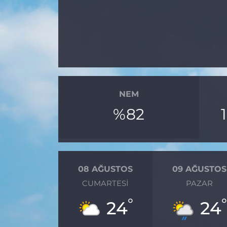
MAGAZİN
ESKİŞEHİRSPOR
NEM
%82
08 AĞUSTOS
09 AĞUSTOS
CUMARTESI
PAZAR
°
24
24