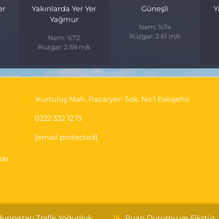
er
Yakınlarda Yer Yer
Güneşli
Y
Yağmur
Nem: %74
Rüzgar: 2.61 m/s
Nem: %72
Rüzgar: 2.69 m/s
Kurtuluş Mah. Pazaryeri Sok. No:1 Eskişehir
0222 332 12 13
[email protected]
'de
unpazarı Trafik Yoğunluk
Puan Durumu ve Fikstür