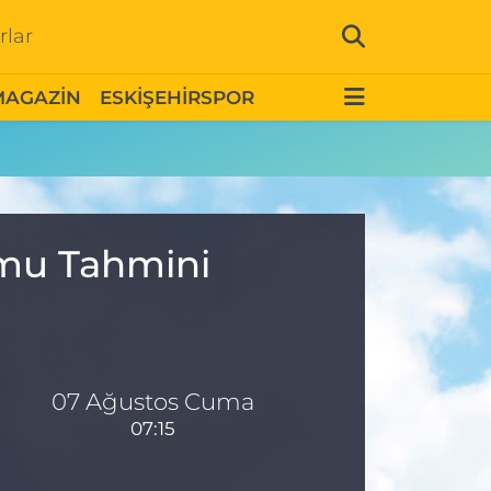
rlar
MAGAZİN
ESKİŞEHİRSPOR
umu Tahmini
07 Ağustos Cuma
07:15