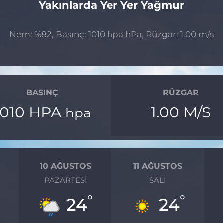
Yakınlarda Yer Yer Yağmur
Nem: %82, Basınç: 1010 hpa hPa, Rüzgar: 1.00 m/s
BASINÇ
RÜZGAR
1010 HPA
1.00 M/S
hpa
10 AĞUSTOS
11 AĞUSTOS
PAZARTESI
SALI
°
°
°
24
24