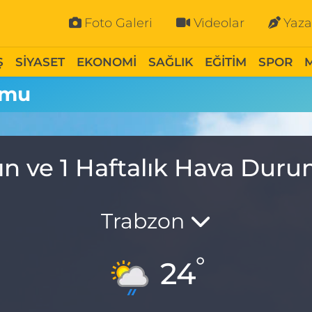
Foto Galeri
Videolar
Yaza
Ş
SİYASET
EKONOMİ
SAĞLIK
EĞİTİM
SPOR
umu
ın ve 1 Haftalık Hava Dur
Trabzon
°
24