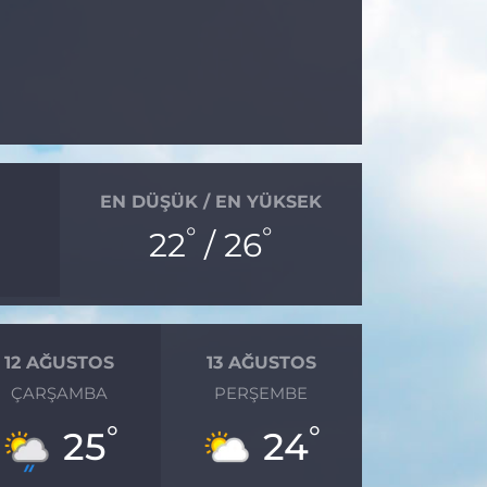
EN DÜŞÜK / EN YÜKSEK
°
°
22
/ 26
12 AĞUSTOS
13 AĞUSTOS
ÇARŞAMBA
PERŞEMBE
°
°
25
24