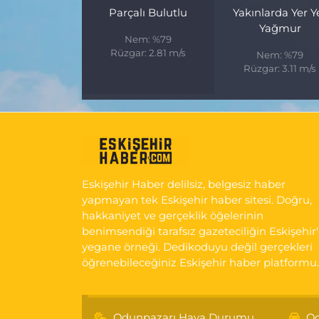
Parçalı Bulutlu
Yakınlarda Yer Y
Yağmur
Nem: %79
Rüzgar: 2.81 m/s
Nem: %79
Rüzgar: 3.11 m/s
Eskişehir Haber delilsiz, belgesiz haber
yapmayan tek Eskişehir haber sitesi. Doğru,
hakkaniyet ve gerçeklik öğelerinin
benimsendiği tarafsız gazeteciliğin Eskişehir
yegane örneği. Dedikoduyu değil gerçekleri
öğrenebileceğiniz Eskişehir haber platformu.
Odunpazarı Hava Durumu
Od