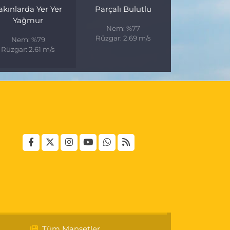
akınlarda Yer Yer
Parçalı Bulutlu
Yağmur
Nem: %77
Rüzgar: 2.69 m/s
Nem: %79
Rüzgar: 2.61 m/s
Tüm Manşetler