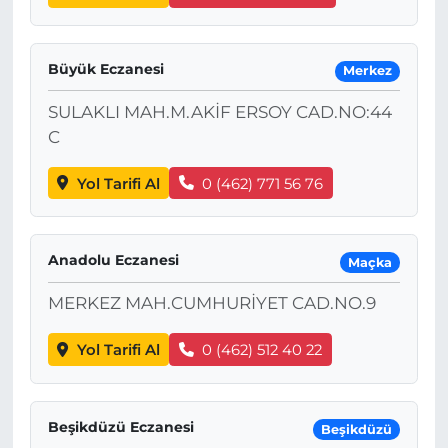
Büyük Eczanesi
Merkez
SULAKLI MAH.M.AKİF ERSOY CAD.NO:44
C
Yol Tarifi Al
0 (462) 771 56 76
Anadolu Eczanesi
Maçka
MERKEZ MAH.CUMHURİYET CAD.NO.9
Yol Tarifi Al
0 (462) 512 40 22
Beşikdüzü Eczanesi
Beşikdüzü