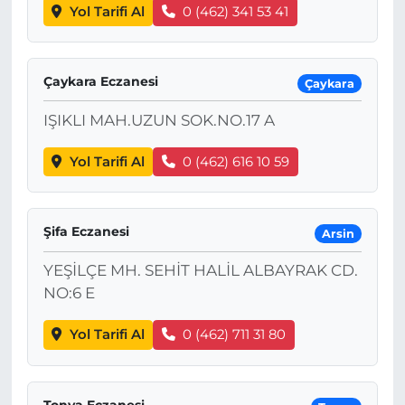
Yol Tarifi Al
0 (462) 341 53 41
Çaykara Eczanesi
Çaykara
IŞIKLI MAH.UZUN SOK.NO.17 A
Yol Tarifi Al
0 (462) 616 10 59
Şifa Eczanesi
Arsin
YEŞİLÇE MH. SEHİT HALİL ALBAYRAK CD.
NO:6 E
Yol Tarifi Al
0 (462) 711 31 80
Tonya Eczanesi