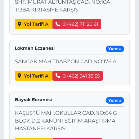
ŞHT. MURAT ALTUNTAŞ CAD. NO:10A
TUBA KIRTASİYE KARŞISI
Yol Tarifi Al
0 (462) 711 20 61
Lokman Eczanesi
Yomra
SANCAK MAH.TRABZON CAD.NO:176 A
Yol Tarifi Al
0 (462) 341 38 55
Bayrak Eczanesi
Yomra
KAŞÜSTÜ MAH.OKULLAR CAD.NO:64 G
BLOK D:2 KANUNİ EĞİTİM ARAŞTIRMA
HASTANESİ KARŞISI