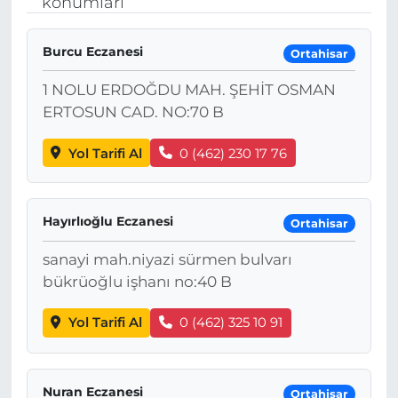
konumları
MAGAZİN
Burcu Eczanesi
Ortahisar
ESKİŞEHİRSPOR
1 NOLU ERDOĞDU MAH. ŞEHİT OSMAN
ERTOSUN CAD. NO:70 B
Yol Tarifi Al
0 (462) 230 17 76
Hayırlıoğlu Eczanesi
Ortahisar
sanayi mah.niyazi sürmen bulvarı
bükrüoğlu işhanı no:40 B
Yol Tarifi Al
0 (462) 325 10 91
Nuran Eczanesi
Ortahisar