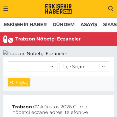
ESKİŞEHİR HABER
Gizlilik Politikası
Odunpazarı Hava Durumu
ESKİŞEHİR HABER
GÜNDEM
ASAYİŞ
SİYAS
GÜNDEM
Hakkımızda
Odunpazarı Trafik Yoğunluk Haritası
Trabzon Nöbetçi Eczaneler
ASAYİŞ
İletişim
Süper Lig Puan Durumu ve Fikstür
SİYASET
Künye
Tüm Manşetler
EKONOMİ
Son Dakika Haberleri
Paylaş
SAĞLIK
Haber Arşivi
EĞİTİM
Trabzon
07 Ağustos 2026 Cuma
nöbetçi eczane adres, telefon ve
SPOR