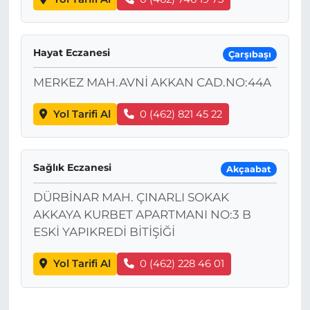
Hayat Eczanesi
Çarşıbaşı
MERKEZ MAH.AVNİ AKKAN CAD.NO:44A
Yol Tarifi Al
0 (462) 821 45 22
Sağlık Eczanesi
Akçaabat
DÜRBİNAR MAH. ÇINARLI SOKAK
AKKAYA KURBET APARTMANI NO:3 B
ESKİ YAPIKREDİ BİTİŞİĞİ
Yol Tarifi Al
0 (462) 228 46 01