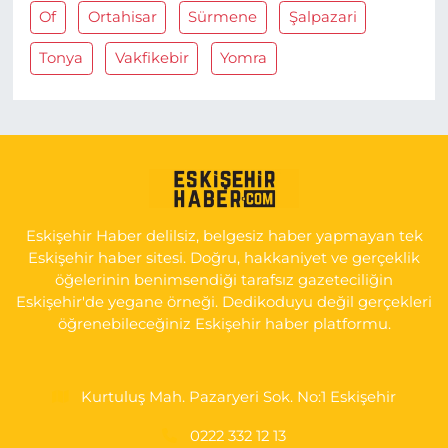
Of
Ortahisar
Sürmene
Şalpazari
Tonya
Vakfikebir
Yomra
Eskişehir Haber delilsiz, belgesiz haber yapmayan tek
Eskişehir haber sitesi. Doğru, hakkaniyet ve gerçeklik
öğelerinin benimsendiği tarafsız gazeteciliğin
Eskişehir'de yegane örneği. Dedikoduyu değil gerçekleri
öğrenebileceğiniz Eskişehir haber platformu.
Kurtuluş Mah. Pazaryeri Sok. No:1 Eskişehir
0222 332 12 13