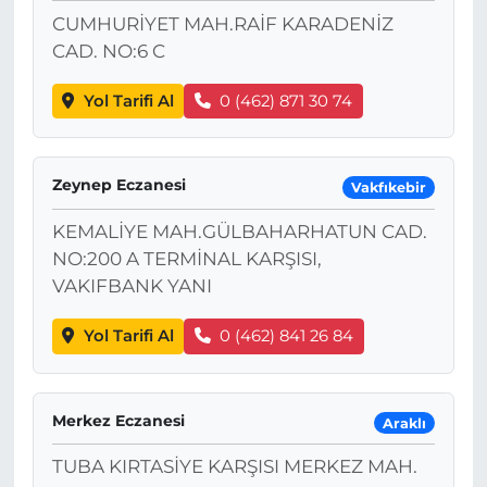
CUMHURİYET MAH.RAİF KARADENİZ
CAD. NO:6 C
Yol Tarifi Al
0 (462) 871 30 74
Zeynep Eczanesi
Vakfıkebir
KEMALİYE MAH.GÜLBAHARHATUN CAD.
NO:200 A TERMİNAL KARŞISI,
VAKIFBANK YANI
Yol Tarifi Al
0 (462) 841 26 84
Merkez Eczanesi
Araklı
TUBA KIRTASİYE KARŞISI MERKEZ MAH.