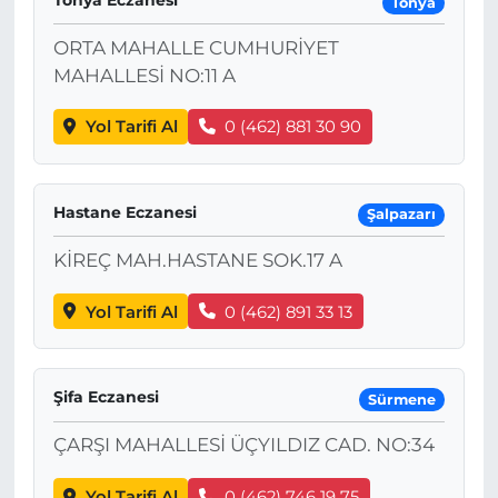
Tonya
ORTA MAHALLE CUMHURİYET
MAHALLESİ NO:11 A
Yol Tarifi Al
0 (462) 881 30 90
Hastane Eczanesi
Şalpazarı
KİREÇ MAH.HASTANE SOK.17 A
Yol Tarifi Al
0 (462) 891 33 13
Şifa Eczanesi
Sürmene
ÇARŞI MAHALLESİ ÜÇYILDIZ CAD. NO:34
Yol Tarifi Al
0 (462) 746 19 75