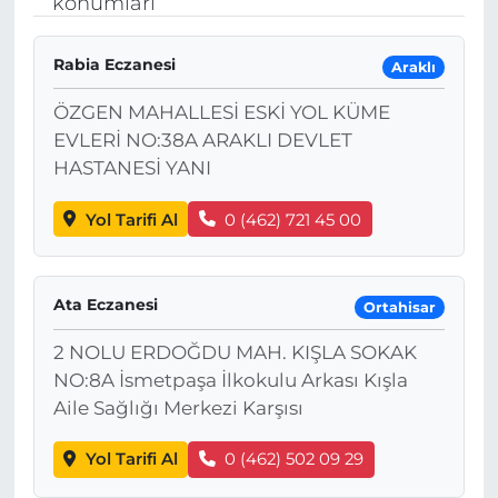
konumları
MAGAZİN
Rabia Eczanesi
Araklı
ESKİŞEHİRSPOR
ÖZGEN MAHALLESİ ESKİ YOL KÜME
EVLERİ NO:38A ARAKLI DEVLET
HASTANESİ YANI
Yol Tarifi Al
0 (462) 721 45 00
Ata Eczanesi
Ortahisar
2 NOLU ERDOĞDU MAH. KIŞLA SOKAK
NO:8A İsmetpaşa İlkokulu Arkası Kışla
Aile Sağlığı Merkezi Karşısı
Yol Tarifi Al
0 (462) 502 09 29