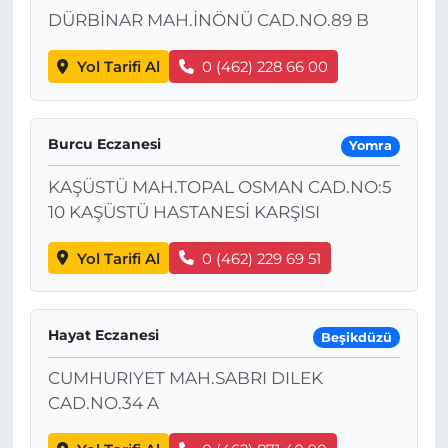
DÜRBİNAR MAH.İNÖNÜ CAD.NO.89 B
Yol Tarifi Al
0 (462) 228 66 00
Burcu Eczanesi
Yomra
KAŞÜSTÜ MAH.TOPAL OSMAN CAD.NO:5
10 KAŞÜSTÜ HASTANESİ KARŞISI
Yol Tarifi Al
0 (462) 229 69 51
Hayat Eczanesi
Beşikdüzü
CUMHURIYET MAH.SABRI DILEK
CAD.NO.34 A