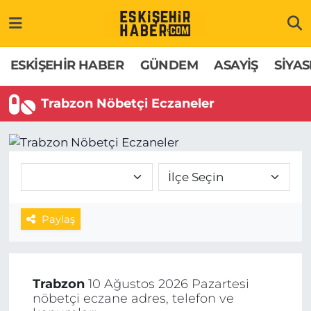
ESKİŞEHİR HABER
Gizlilik Politikası
Odunpazarı Hava Durumu
ESKİŞEHİR HABER
GÜNDEM
ASAYİŞ
SİYAS
GÜNDEM
Hakkımızda
Odunpazarı Trafik Yoğunluk Haritası
Trabzon Nöbetçi Eczaneler
ASAYİŞ
İletişim
Süper Lig Puan Durumu ve Fikstür
SİYASET
Künye
Tüm Manşetler
EKONOMİ
Son Dakika Haberleri
Paylaş
SAĞLIK
Haber Arşivi
EĞİTİM
Trabzon
10 Ağustos 2026 Pazartesi
nöbetçi eczane adres, telefon ve
SPOR