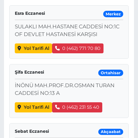
Esra Eczanesi
Merkez
SULAKLI MAH.HASTANE CADDESİ NO:1C
OF DEVLET HASTANESİ KARŞISI
Yol Tarifi Al
0 (462) 771 70 80
Şifa Eczanesi
Ortahisar
İNÖNÜ MAH.PROF.DR.OSMAN TURAN
CADDESİ NO:13 A
Yol Tarifi Al
0 (462) 231 55 40
Sebat Eczanesi
Akçaabat