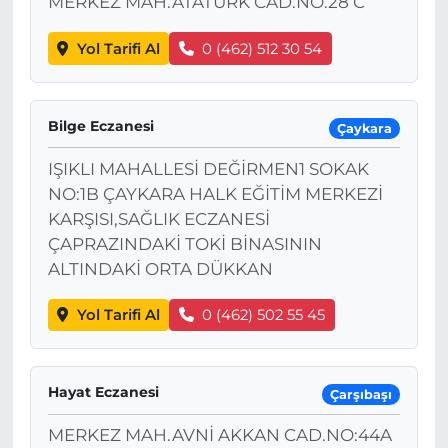
MERKEZ MAH.ATATÜRK CAD.NO.28 C
Yol Tarifi Al
0 (462) 512 30 54
Bilge Eczanesi
Çaykara
IŞIKLI MAHALLESİ DEĞİRMEN1 SOKAK
NO:1B ÇAYKARA HALK EĞİTİM MERKEZİ
KARŞISI,SAĞLIK ECZANESİ
ÇAPRAZINDAKİ TOKİ BİNASININ
ALTINDAKİ ORTA DÜKKAN
Yol Tarifi Al
0 (462) 502 55 45
Hayat Eczanesi
Çarşıbaşı
MERKEZ MAH.AVNİ AKKAN CAD.NO:44A