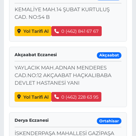
KEMALİYE MAH.14 ŞUBAT KURTULUŞ
CAD. NO:54 B
Yol Tarifi Al
0 (462) 841 67 67
Akçaabat Eczanesi
Akçaabat
YAYLACIK MAH.ADNAN MENDERES
CAD.NO:12 AKÇAABAT HAÇKALIBABA
DEVLET HASTANESİ YANI
Yol Tarifi Al
0 (462) 228 63 95
Derya Eczanesi
Ortahisar
İSKENDERPAŞA MAHALLESİ GAZİPAŞA