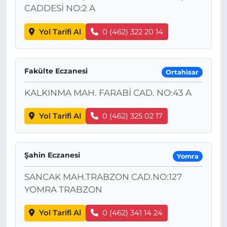
CADDESİ NO:2 A
Yol Tarifi Al
0 (462) 322 20 14
Fakülte Eczanesi
Ortahisar
KALKINMA MAH. FARABİ CAD. NO:43 A
Yol Tarifi Al
0 (462) 325 02 17
Şahin Eczanesi
Yomra
SANCAK MAH.TRABZON CAD.NO:127
YOMRA TRABZON
Yol Tarifi Al
0 (462) 341 14 24