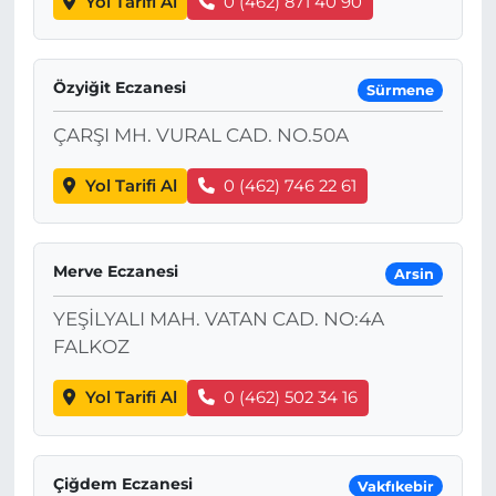
Yol Tarifi Al
0 (462) 871 40 90
Özyiğit Eczanesi
Sürmene
ÇARŞI MH. VURAL CAD. NO.50A
Yol Tarifi Al
0 (462) 746 22 61
Merve Eczanesi
Arsin
YEŞİLYALI MAH. VATAN CAD. NO:4A
FALKOZ
Yol Tarifi Al
0 (462) 502 34 16
Çiğdem Eczanesi
Vakfıkebir