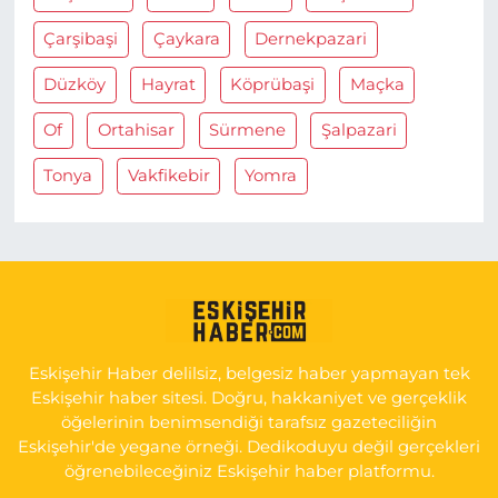
Çarşibaşi
Çaykara
Dernekpazari
Düzköy
Hayrat
Köprübaşi
Maçka
Of
Ortahisar
Sürmene
Şalpazari
Tonya
Vakfikebir
Yomra
Eskişehir Haber delilsiz, belgesiz haber yapmayan tek
Eskişehir haber sitesi. Doğru, hakkaniyet ve gerçeklik
öğelerinin benimsendiği tarafsız gazeteciliğin
Eskişehir'de yegane örneği. Dedikoduyu değil gerçekleri
öğrenebileceğiniz Eskişehir haber platformu.