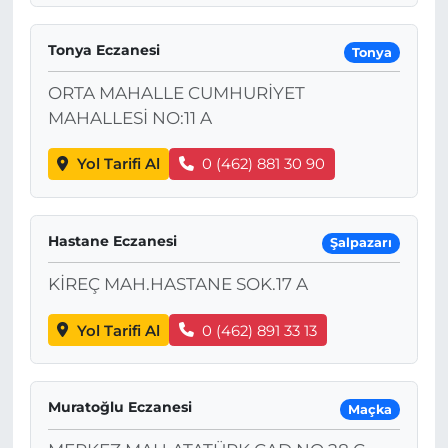
Tonya Eczanesi
Tonya
ORTA MAHALLE CUMHURİYET
MAHALLESİ NO:11 A
Yol Tarifi Al
0 (462) 881 30 90
Hastane Eczanesi
Şalpazarı
KİREÇ MAH.HASTANE SOK.17 A
Yol Tarifi Al
0 (462) 891 33 13
Muratoğlu Eczanesi
Maçka