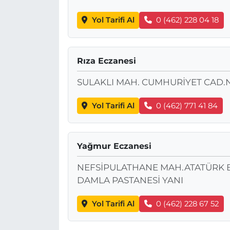
Yol Tarifi Al
0 (462) 228 04 18
Rıza Eczanesi
SULAKLI MAH. CUMHURİYET CAD.N
Yol Tarifi Al
0 (462) 771 41 84
Yağmur Eczanesi
NEFSİPULATHANE MAH.ATATÜRK B
DAMLA PASTANESİ YANI
Yol Tarifi Al
0 (462) 228 67 52