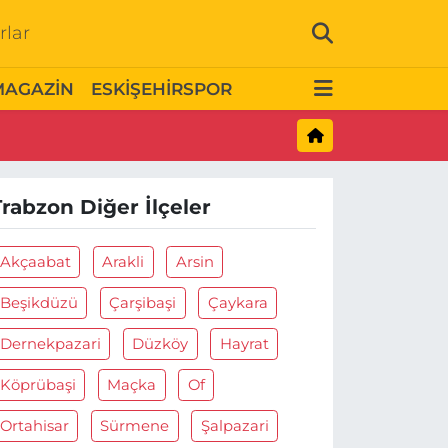
rlar
MAGAZİN
ESKİŞEHİRSPOR
Trabzon Diğer İlçeler
Akçaabat
Arakli
Arsin
Beşikdüzü
Çarşibaşi
Çaykara
Dernekpazari
Düzköy
Hayrat
Köprübaşi
Maçka
Of
Ortahisar
Sürmene
Şalpazari