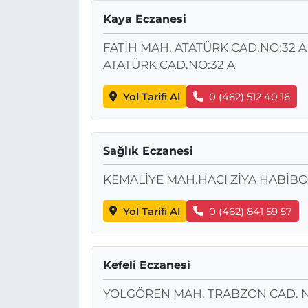
Kaya Eczanesi
FATİH MAH. ATATÜRK CAD.NO:32 A
ATATÜRK CAD.NO:32 A
Yol Tarifi Al
0 (462) 512 40 16
Sağlık Eczanesi
KEMALİYE MAH.HACI ZİYA HABİBO
Yol Tarifi Al
0 (462) 841 59 57
Kefeli Eczanesi
YOLGÖREN MAH. TRABZON CAD. N