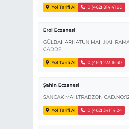
Yol Tarifi Al
0 (462) 814 41 90
Erol Eczanesi
GÜLBAHARHATUN MAH.KAHRAMANMA
CADDE
Yol Tarifi Al
0 (462) 223 16 30
Şahin Eczanesi
SANCAK MAH.TRABZON CAD.NO:1
Yol Tarifi Al
0 (462) 341 14 24