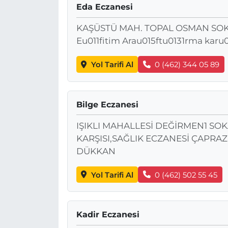
Eda Eczanesi
KAŞÜSTÜ MAH. TOPAL OSMAN SOK. 
Eu011fitim Arau015ftu0131rma karu0
Yol Tarifi Al
0 (462) 344 05 89
Bilge Eczanesi
IŞIKLI MAHALLESİ DEĞİRMEN1 SO
KARŞISI,SAĞLIK ECZANESİ ÇAPRAZ
DÜKKAN
Yol Tarifi Al
0 (462) 502 55 45
Kadir Eczanesi