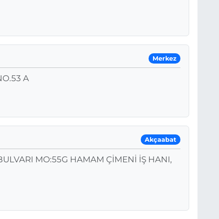
Merkez
O.53 A
Akçaabat
ULVARI MO:55G HAMAM ÇİMENİ İŞ HANI,