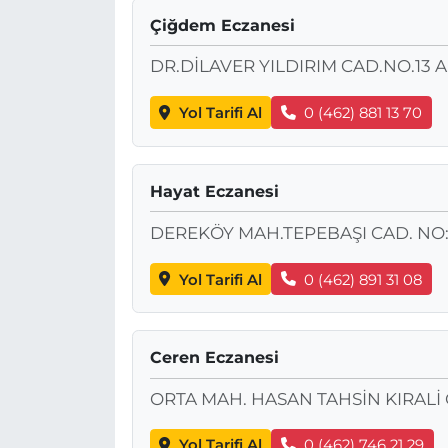
Çiğdem Eczanesi
DR.DİLAVER YILDIRIM CAD.NO.13 A
Yol Tarifi Al
0 (462) 881 13 70
Hayat Eczanesi
DEREKÖY MAH.TEPEBAŞI CAD. NO:
Yol Tarifi Al
0 (462) 891 31 08
Ceren Eczanesi
ORTA MAH. HASAN TAHSİN KIRALİ 
Yol Tarifi Al
0 (462) 746 21 29