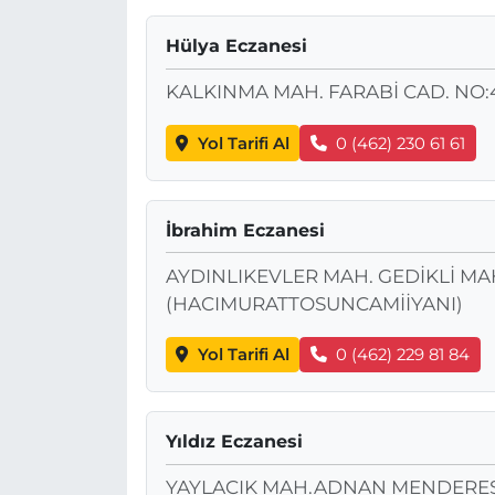
MAGAZİN
Hülya Eczanesi
KALKINMA MAH. FARABİ CAD. NO:4
ESKİŞEHİRSPOR
Yol Tarifi Al
0 (462) 230 61 61
İbrahim Eczanesi
AYDINLIKEVLER MAH. GEDİKLİ MA
(HACIMURATTOSUNCAMİİYANI)
Yol Tarifi Al
0 (462) 229 81 84
Yıldız Eczanesi
YAYLACIK MAH.ADNAN MENDERES