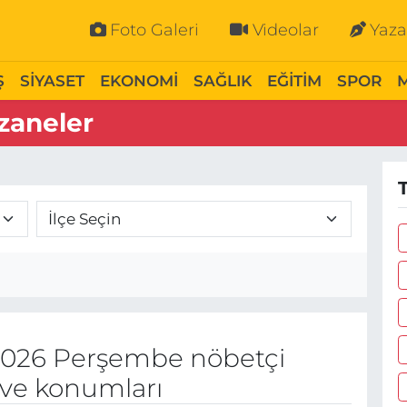
Foto Galeri
Videolar
Yaza
Ş
SİYASET
EKONOMİ
SAĞLIK
EĞİTİM
SPOR
zaneler
2026 Perşembe nöbetçi
 ve konumları