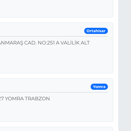
Ortahisar
RAŞ CAD. NO:251 A VALİLİK ALT
Yomra
27 YOMRA TRABZON