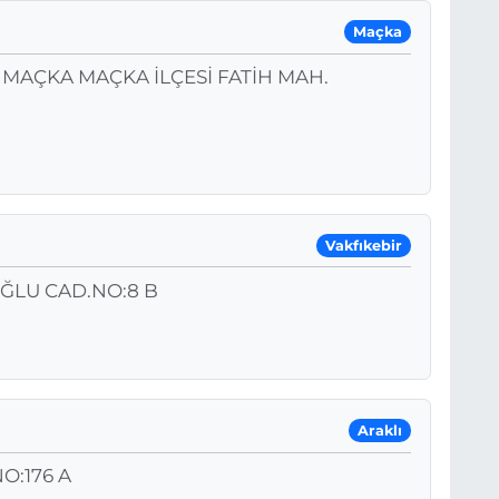
Maçka
 MAÇKA MAÇKA İLÇESİ FATİH MAH.
Vakfıkebir
ĞLU CAD.NO:8 B
Araklı
O:176 A