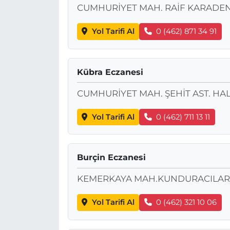
CUMHURİYET MAH. RAİF KARADEN
Yol Tarifi Al
0 (462) 871 34 91
Kübra Eczanesi
CUMHURİYET MAH. ŞEHİT AST. HAL
Yol Tarifi Al
0 (462) 711 13 11
Burçin Eczanesi
KEMERKAYA MAH.KUNDURACILAR CA
Yol Tarifi Al
0 (462) 321 10 06