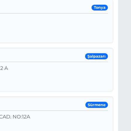
Tonya
Şalpazarı
2 A
Sürmene
CAD. NO:12A