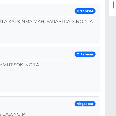
Ortahisar
1 A KALKINMA MAH. FARABİ CAD. NO:41 A
Ortahisar
HMUT SOK. NO:1 A
Akçaabat
 CAD.NO.14