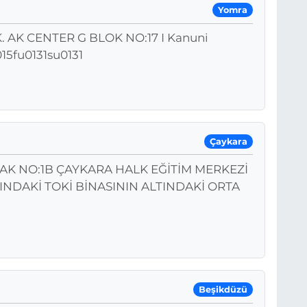
Yomra
AK CENTER G BLOK NO:17 I Kanuni
15fu0131su0131
Çaykara
KAK NO:1B ÇAYKARA HALK EĞİTİM MERKEZİ
INDAKİ TOKİ BİNASININ ALTINDAKİ ORTA
Beşikdüzü