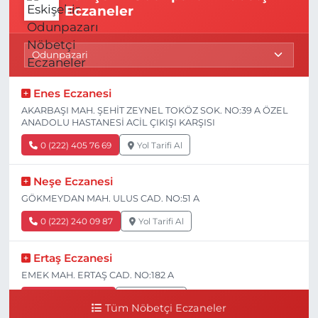
Eczaneler
Enes Eczanesi
AKARBAŞI MAH. ŞEHİT ZEYNEL TOKÖZ SOK. NO:39 A ÖZEL
ANADOLU HASTANESİ ACİL ÇIKIŞI KARŞISI
0 (222) 405 76 69
Yol Tarifi Al
Neşe Eczanesi
GÖKMEYDAN MAH. ULUS CAD. NO:51 A
0 (222) 240 09 87
Yol Tarifi Al
Ertaş Eczanesi
EMEK MAH. ERTAŞ CAD. NO:182 A
0 (541) 531 74 48
Yol Tarifi Al
Tüm Nöbetçi Eczaneler