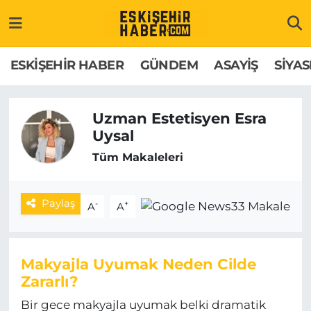
ESKİŞEHİR HABER
Gizlilik Politikası
Odunpazarı Hava Durumu
ESKİŞEHİR HABER
GÜNDEM
ASAYİŞ
SİYAS
GÜNDEM
Hakkımızda
Odunpazarı Trafik Yoğunluk Haritası
Uzman Estetisyen Esra
ASAYİŞ
İletişim
Süper Lig Puan Durumu ve Fikstür
Uysal
Tüm Makaleleri
SİYASET
Künye
Tüm Manşetler
EKONOMİ
Son Dakika Haberleri
Paylaş
-
+
33 Makale
A
A
SAĞLIK
Haber Arşivi
Makyajla Uyumak Neden Cilde
EĞİTİM
Zararlı?
SPOR
Bir gece makyajla uyumak belki dramatik