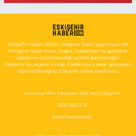
Seda Eczanesi
KIRMIZITOPRAK MH.ERCAN SK.NO:14 ESKİ ASKER
HASTANESİ YAN SOKAĞI POLİKLİNİK KAPISI TAM KARŞISI I
0 (222) 225 92 45
Yol Tarifi Al
Eskişehir Haber delilsiz, belgesiz haber yapmayan tek
Eskişehir haber sitesi. Doğru, hakkaniyet ve gerçeklik
öğelerinin benimsendiği tarafsız gazeteciliğin
Eskişehir'de yegane örneği. Dedikoduyu değil gerçekleri
öğrenebileceğiniz Eskişehir haber platformu.
Kurtuluş Mah. Pazaryeri Sok. No:1 Eskişehir
0222 332 12 13
[email protected]