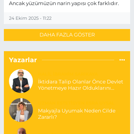
Ancak yüzümüzün narin yapısı çok farklıdır.
24 Ekim 2025 - 11:22
DAHA FAZLA GÖSTER
Yazarlar
HALIL İBRAHIM SARIKAYA
İktidara Talip Olanlar Önce Devlet
Yönetmeye Hazır Olduklarını
Göstermelidir!
UZMAN ESTETISYEN ESRA UYSAL
Makyajla Uyumak Neden Cilde
Zararlı?