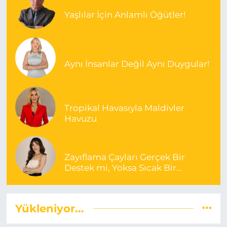
ERTUĞRUL ALTINEL
Yaşlılar İçin Anlamlı Öğütler!
ASLI ALPAY
Aynı İnsanlar Değil Aynı Duygular!
BETÜL YILMAZ
Tropikal Havasıyla Maldivler
Havuzu
BUSE BERBER
Zayıflama Çayları Gerçek Bir
Destek mi, Yoksa Sıcak Bir
Yanılsama mı?
Yükleniyor...