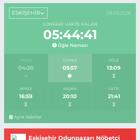
ESKİŞEHİR
09.08.2026
SONRAKI VAKTE KALAN
05:44:40
Öğle Namazı
İMSAK
GÜNEŞ
ÖĞLE
04:20
05:57
13:09
İKINDI
AKŞAM
YATSI
16:59
20:10
21:41
Aylık Vakitler
Eskişehir Odunpazarı Nöbetçi