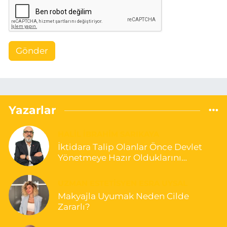
Gönder
Yazarlar
HALIL İBRAHIM SARIKAYA
İktidara Talip Olanlar Önce Devlet
Yönetmeye Hazır Olduklarını
Göstermelidir!
UZMAN ESTETISYEN ESRA UYSAL
Makyajla Uyumak Neden Cilde
Zararlı?