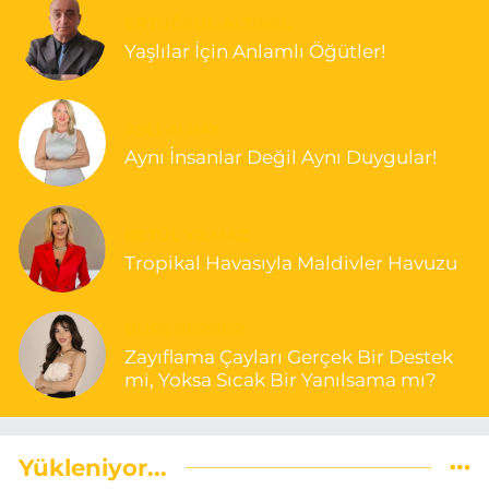
ERTUĞRUL ALTINEL
Yaşlılar İçin Anlamlı Öğütler!
ASLI ALPAY
Aynı İnsanlar Değil Aynı Duygular!
BETÜL YILMAZ
Tropikal Havasıyla Maldivler Havuzu
BUSE BERBER
Zayıflama Çayları Gerçek Bir Destek
mi, Yoksa Sıcak Bir Yanılsama mı?
Yükleniyor...