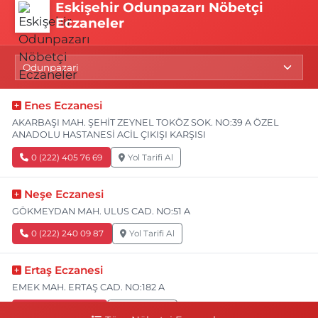
Eskişehir Odunpazarı Nöbetçi
Eczaneler
Enes Eczanesi
AKARBAŞI MAH. ŞEHİT ZEYNEL TOKÖZ SOK. NO:39 A ÖZEL
ANADOLU HASTANESİ ACİL ÇIKIŞI KARŞISI
0 (222) 405 76 69
Yol Tarifi Al
Neşe Eczanesi
GÖKMEYDAN MAH. ULUS CAD. NO:51 A
0 (222) 240 09 87
Yol Tarifi Al
Ertaş Eczanesi
EMEK MAH. ERTAŞ CAD. NO:182 A
0 (541) 531 74 48
Yol Tarifi Al