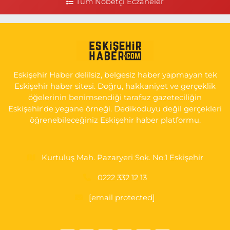
Tüm Nöbetçi Eczaneler
Seda Eczanesi
KIRMIZITOPRAK MH.ERCAN SK.NO:14 ESKİ ASKER HASTANESİ
YAN SOKAĞI POLİKLİNİK KAPISI TAM KARŞISI I
0 (222) 225 92 45
Yol Tarifi Al
Eskişehir Haber delilsiz, belgesiz haber yapmayan tek
Eskişehir haber sitesi. Doğru, hakkaniyet ve gerçeklik
öğelerinin benimsendiği tarafsız gazeteciliğin
Eskişehir'de yegane örneği. Dedikoduyu değil gerçekleri
öğrenebileceğiniz Eskişehir haber platformu.
Kurtuluş Mah. Pazaryeri Sok. No:1 Eskişehir
0222 332 12 13
[email protected]