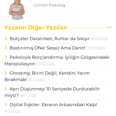
Uzman Psikolog
Yazarın Diğer Yazıları
Bütçeler Daralırken, Ruhlar da Sıkışır
16.12.2025
Bastırılmış Öfke: Sessiz Ama Derin!
09.12.2025
Psikolojik Borçlandırma: İyiliğin Gölgesindeki
Manipülasyon
02.12.2025
Ghostıng: Birini Değil, Kendini Yarım
Bırakmak!
25.11.2025
Aşırı Düşünmeyi 10 Saniyede Durdurabilir
miyiz?
18.11.2025
Dijital İlişkiler: Ekranın Arkasındaki Kalp!
11.11.2025