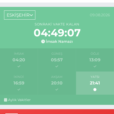
ESKİŞEHİR
09.08.2026
SONRAKI VAKTE KALAN
04:49:06
İmsak Namazı
İMSAK
GÜNEŞ
ÖĞLE
04:20
05:57
13:09
İKINDI
AKŞAM
YATSI
16:59
20:10
21:41
Aylık Vakitler