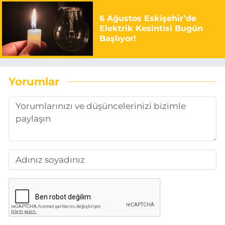
6 Ağustos Eskişehir’de
Elektrik Kesintisi Bugün
Başlıyor!
Yorumlar