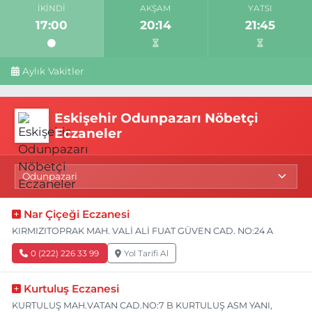
İKINDI
AKŞAM
YATSI
17:00
20:14
21:45
Aylık Vakitler
Eskişehir Odunpazarı Nöbetçi
Eczaneler
Nar Çiçeği Eczanesi
KIRMIZITOPRAK MAH. VALİ ALİ FUAT GÜVEN CAD. NO:24 A
0 (222) 226 33 99
Yol Tarifi Al
Kurtuluş Eczanesi
KURTULUŞ MAH.VATAN CAD.NO:7 B KURTULUŞ ASM YANI,