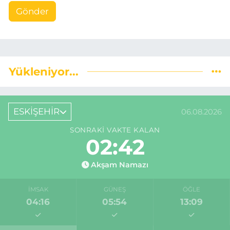
Gönder
Yükleniyor...
ESKİŞEHİR
06.08.2026
SONRAKI VAKTE KALAN
02:41
Akşam Namazı
İMSAK
GÜNEŞ
ÖĞLE
04:16
05:54
13:09