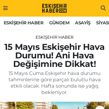
ESKİŞEHİR HABER
Gizlilik Politikası
Odunpazarı Hava Durumu
ESKİŞEHİR HABER
GÜNDEM
ASAYİŞ
SİYAS
GÜNDEM
Hakkımızda
Odunpazarı Trafik Yoğunluk Haritası
ESKİŞEHİR HABER
ASAYİŞ
İletişim
Süper Lig Puan Durumu ve Fikstür
15 Mayıs Eskişehir Hava
Durumu! Ani Hava
SİYASET
Künye
Tüm Manşetler
Değişimine Dikkat!
EKONOMİ
Son Dakika Haberleri
15 Mayıs Cuma Eskişehir hava durumu
tahminlerine göre parçalı bulutlu hava
SAĞLIK
Haber Arşivi
etkili olacak. Hafta sonunda ise yağış
bekleniyor.
EĞİTİM
SPOR