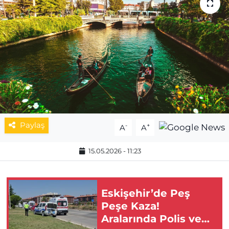
MAGAZİN
ESKİŞEHİRSPOR
Paylaş
-
+
A
A
15.05.2026 - 11:23
Eskişehir’de Peş
Peşe Kaza!
Aralarında Polis ve