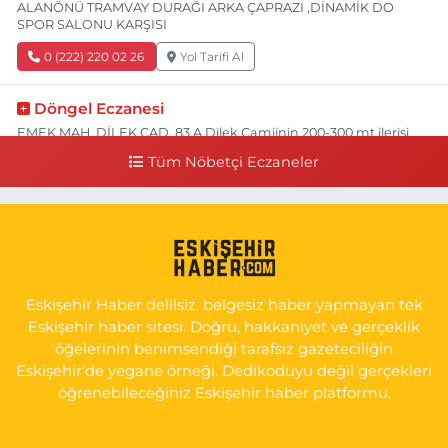
ALANÖNÜ TRAMVAY DURAĞI ARKA ÇAPRAZI ,DİNAMİK DO
SPOR SALONU KARŞISI
0 (222) 220 02 26
Yol Tarifi Al
Döngel Eczanesi
EMEK MAH. DİLEK CAD. 83 A Dilek Camiinin 200-300 mt ilerisi
bim markete kadar sol tarafı
Tüm Nöbetçi Eczaneler
0 (222) 250 11 88
Yol Tarifi Al
Tepeoğlu Eczanesi
İSTİKLAL MAH. ŞAİR FUZULİ CAD. NO:35 A HAVA HASTANESİ
KARŞI KÖŞESİ ŞAİR FUZULİ AİLE SAĞLIĞI MERKEZİ KARŞISI
Eskişehir Haber delilsiz, belgesiz haber yapmayan tek
0 (222) 230 11 31
Yol Tarifi Al
Eskişehir haber sitesi. Doğru, hakkaniyet ve gerçeklik
öğelerinin benimsendiği tarafsız gazeteciliğin
Eskişehir'de yegane örneği. Dedikoduyu değil gerçekleri
öğrenebileceğiniz Eskişehir haber platformu.