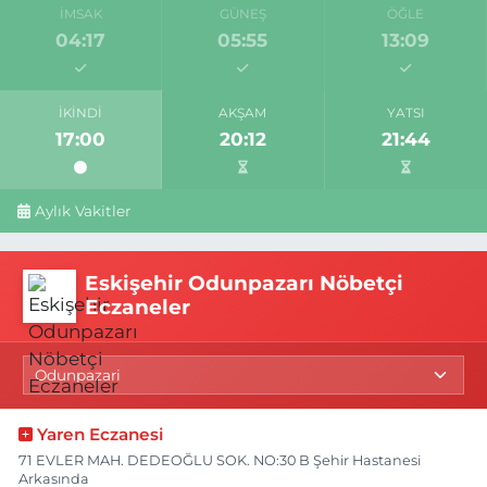
İMSAK
GÜNEŞ
ÖĞLE
04:17
05:55
13:09
İKINDI
AKŞAM
YATSI
17:00
20:12
21:44
Aylık Vakitler
Eskişehir Odunpazarı Nöbetçi
Eczaneler
Yaren Eczanesi
71 EVLER MAH. DEDEOĞLU SOK. NO:30 B Şehir Hastanesi
Arkasında