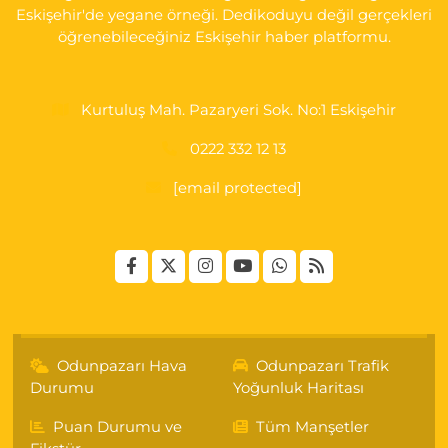
Eskişehir'de yegane örneği. Dedikoduyu değil gerçekleri
öğrenebileceğiniz Eskişehir haber platformu.
Kurtuluş Mah. Pazaryeri Sok. No:1 Eskişehir
0222 332 12 13
[email protected]
Odunpazarı Hava
Odunpazarı Trafik
Durumu
Yoğunluk Haritası
Puan Durumu ve
Tüm Manşetler