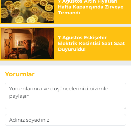
7 Ağustos Altın Fiyatları
Hafta Kapanışında Zirveye
Tırmandı
7 Ağustos Eskişehir
Elektrik Kesintisi Saat Saat
Duyuruldu!
Yorumlar