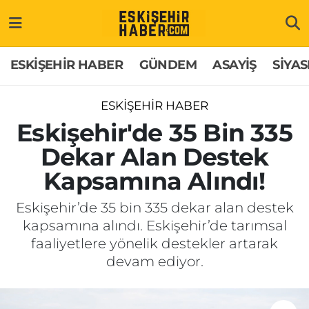
ESKİŞEHİR HABER
Gizlilik Politikası
Odunpazarı Hava Durumu
ESKİŞEHİR HABER
GÜNDEM
ASAYİŞ
SİYAS
GÜNDEM
Hakkımızda
Odunpazarı Trafik Yoğunluk Haritası
ESKİŞEHİR HABER
ASAYİŞ
İletişim
Süper Lig Puan Durumu ve Fikstür
Eskişehir'de 35 Bin 335
Dekar Alan Destek
SİYASET
Künye
Tüm Manşetler
Kapsamına Alındı!
EKONOMİ
Son Dakika Haberleri
Eskişehir’de 35 bin 335 dekar alan destek
kapsamına alındı. Eskişehir’de tarımsal
SAĞLIK
Haber Arşivi
faaliyetlere yönelik destekler artarak
devam ediyor.
EĞİTİM
SPOR