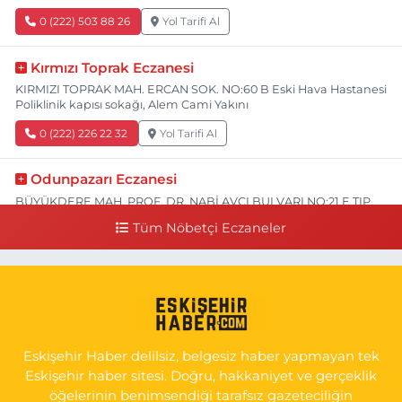
0 (222) 503 88 26
Yol Tarifi Al
Kırmızı Toprak Eczanesi
KIRMIZI TOPRAK MAH. ERCAN SOK. NO:60 B Eski Hava Hastanesi
Poliklinik kapısı sokağı, Alem Cami Yakını
0 (222) 226 22 32
Yol Tarifi Al
Odunpazarı Eczanesi
BÜYÜKDERE MAH. PROF. DR. NABİ AVCI BULVARI NO:21 E TIP
FAKÜLTESİ KARŞISI
Tüm Nöbetçi Eczaneler
0 (505) 506 26 00
Yol Tarifi Al
Serap Eczanesi
YENİDOĞAN MH.ŞEHİT SERKAN ÖZAYDIN CD.8 B ESKİ DEVLET
HAST. DOĞUMEVİ KARŞ.
Eskişehir Haber delilsiz, belgesiz haber yapmayan tek
0 (222) 237 75 17
Yol Tarifi Al
Eskişehir haber sitesi. Doğru, hakkaniyet ve gerçeklik
öğelerinin benimsendiği tarafsız gazeteciliğin