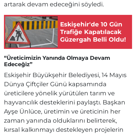
artarak devam edeceğini söyledi.
Eskişehir'de 10 Gün
Trafiğe Kapatılacak
Güzergah Belli Oldu!
“Üreticimizin Yanında Olmaya Devam
Edeceğiz”
Eskişehir Büyükşehir Belediyesi, 14 Mayıs
Dünya Çiftçiler Günü kapsamında
üreticilere yönelik yürütülen tarım ve
hayvancılık desteklerini paylaştı. Başkan
Ayşe Ünlüce, üretimin ve üreticinin her
zaman yanında olduklarını belirterek,
kırsal kalkınmayı destekleyen projelerin