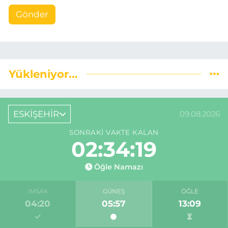
Gönder
Yükleniyor...
ESKİŞEHİR
09.08.2026
SONRAKI VAKTE KALAN
02:34:18
Öğle Namazı
İMSAK
GÜNEŞ
ÖĞLE
04:20
05:57
13:09