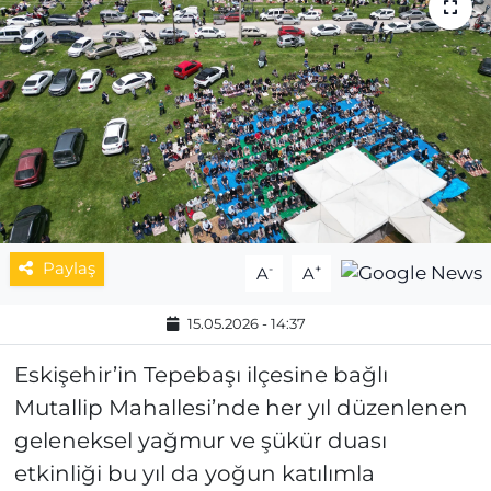
MAGAZİN
ESKİŞEHİRSPOR
Paylaş
-
+
A
A
15.05.2026 - 14:37
Eskişehir’in Tepebaşı ilçesine bağlı
Mutallip Mahallesi’nde her yıl düzenlenen
geleneksel yağmur ve şükür duası
etkinliği bu yıl da yoğun katılımla