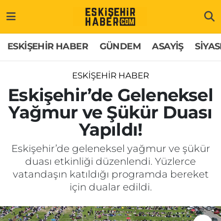
ESKİŞEHİR HABER
Gizlilik Politikası
Odunpazarı Hava Durumu
ESKİŞEHİR HABER
GÜNDEM
ASAYİŞ
SİYAS
GÜNDEM
Hakkımızda
Odunpazarı Trafik Yoğunluk Haritası
ESKİŞEHİR HABER
ASAYİŞ
İletişim
Süper Lig Puan Durumu ve Fikstür
Eskişehir’de Geleneksel
Yağmur ve Şükür Duası
SİYASET
Künye
Tüm Manşetler
Yapıldı!
EKONOMİ
Son Dakika Haberleri
Eskişehir’de geleneksel yağmur ve şükür
duası etkinliği düzenlendi. Yüzlerce
SAĞLIK
Haber Arşivi
vatandaşın katıldığı programda bereket
için dualar edildi.
EĞİTİM
SPOR