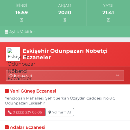
İKINDI
AKŞAM
YATSI
16:59
20:10
21:41
Aylık Vakitler
Eskişehir Odunpazarı Nöbetçi
Eczaneler
Yeni Güneş Eczanesi
Yenidoğan Mahallesi, Şehit Serkan Özaydın Caddesi, No:8 C
Odunpazarı Eskişehir
0 (222) 237 05 06
Yol Tarifi Al
Adalar Eczanesi