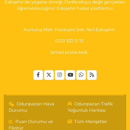
Eskişehir'de yegane örneği. Dedikoduyu değil gerçekleri
öğrenebileceğiniz Eskişehir haber platformu.
Kurtuluş Mah. Pazaryeri Sok. No:1 Eskişehir
0222 332 12 13
[email protected]
Odunpazarı Hava
Odunpazarı Trafik
Durumu
Yoğunluk Haritası
Puan Durumu ve
Tüm Manşetler
Fikstür