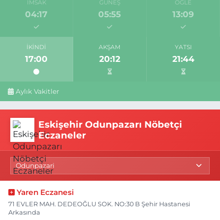
İMSAK
GÜNEŞ
ÖĞLE
04:17
05:55
13:09
İKINDI
AKŞAM
YATSI
17:00
20:12
21:44
Aylık Vakitler
Eskişehir Odunpazarı Nöbetçi
Eczaneler
Yaren Eczanesi
71 EVLER MAH. DEDEOĞLU SOK. NO:30 B Şehir Hastanesi
Arkasında