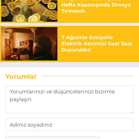
Hafta Kapanışında Zirveye
Tırmandı
7 Ağustos Eskişehir
Elektrik Kesintisi Saat Saat
Duyuruldu!
Yorumlar