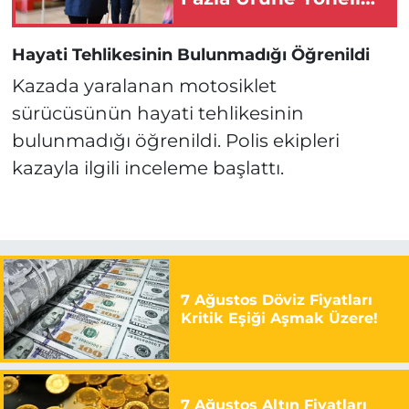
Ekipler Harekete
Geçti!
Hayati Tehlikesinin Bulunmadığı Öğrenildi
Kazada yaralanan motosiklet
sürücüsünün hayati tehlikesinin
bulunmadığı öğrenildi. Polis ekipleri
kazayla ilgili inceleme başlattı.
7 Ağustos Döviz Fiyatları
Kritik Eşiği Aşmak Üzere!
7 Ağustos Altın Fiyatları