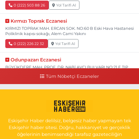
0 (222) 503 88 26
Yol Tarifi Al
Kırmızı Toprak Eczanesi
KIRMIZI TOPRAK MAH. ERCAN SOK. NO:60 B Eski Hava Hastanesi
Poliklinik kapısı sokağı, Alem Cami Yakını
0 (222) 226 22 32
Yol Tarifi Al
Odunpazarı Eczanesi
BÜYÜKDERE MAH. PROF. DR. NABİ AVCI BULVARI NO:21 E TIP
FAKÜLTESİ KARŞISI
Tüm Nöbetçi Eczaneler
0 (505) 506 26 00
Yol Tarifi Al
Serap Eczanesi
YENİDOĞAN MH.ŞEHİT SERKAN ÖZAYDIN CD.8 B ESKİ DEVLET
HAST. DOĞUMEVİ KARŞ.
Eskişehir Haber delilsiz, belgesiz haber yapmayan tek
0 (222) 237 75 17
Yol Tarifi Al
Eskişehir haber sitesi. Doğru, hakkaniyet ve gerçeklik
öğelerinin benimsendiği tarafsız gazeteciliğin