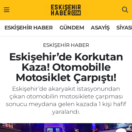
ESKİŞEHİR HABER
Gizlilik Politikası
Odunpazarı Hava Durumu
ESKİŞEHİR HABER
GÜNDEM
ASAYİŞ
SİYAS
GÜNDEM
Hakkımızda
Odunpazarı Trafik Yoğunluk Haritası
ESKİŞEHİR HABER
ASAYİŞ
İletişim
Süper Lig Puan Durumu ve Fikstür
Eskişehir’de Korkutan
Kaza! Otomobille
SİYASET
Künye
Tüm Manşetler
Motosiklet Çarpıştı!
EKONOMİ
Son Dakika Haberleri
Eskişehir’de akaryakıt istasyonundan
çıkan otomobilin motosiklete çarpması
SAĞLIK
Haber Arşivi
sonucu meydana gelen kazada 1 kişi hafif
yaralandı.
EĞİTİM
SPOR