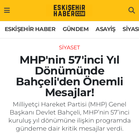
ESKİŞEHİR HABER
Gizlilik Politikası
Odunpazarı Hava Durumu
ESKİŞEHİR HABER
GÜNDEM
ASAYİŞ
SİYAS
GÜNDEM
Hakkımızda
Odunpazarı Trafik Yoğunluk Haritası
SİYASET
ASAYİŞ
İletişim
Süper Lig Puan Durumu ve Fikstür
MHP'nin 57'inci Yıl
Dönümünde
SİYASET
Künye
Tüm Manşetler
Bahçeli'den Önemli
EKONOMİ
Son Dakika Haberleri
Mesajlar!
SAĞLIK
Haber Arşivi
Milliyetçi Hareket Partisi (MHP) Genel
Başkanı Devlet Bahçeli, MHP’nin 57’inci
EĞİTİM
kuruluş yıl dönümüne ilişkin programda
gündeme dair kritik mesajlar verdi.
SPOR