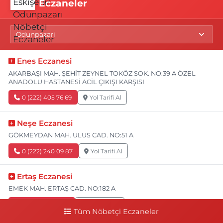
Eczaneler
Enes Eczanesi
AKARBAŞI MAH. ŞEHİT ZEYNEL TOKÖZ SOK. NO:39 A ÖZEL
ANADOLU HASTANESİ ACİL ÇIKIŞI KARŞISI
0 (222) 405 76 69
Yol Tarifi Al
Neşe Eczanesi
GÖKMEYDAN MAH. ULUS CAD. NO:51 A
0 (222) 240 09 87
Yol Tarifi Al
Ertaş Eczanesi
EMEK MAH. ERTAŞ CAD. NO:182 A
0 (541) 531 74 48
Yol Tarifi Al
Tüm Nöbetçi Eczaneler