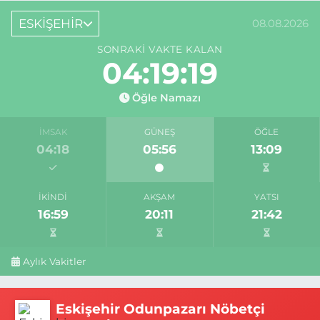
ESKİŞEHİR
08.08.2026
SONRAKI VAKTE KALAN
04:19:18
Öğle Namazı
İMSAK
GÜNEŞ
ÖĞLE
04:18
05:56
13:09
İKINDI
AKŞAM
YATSI
16:59
20:11
21:42
Aylık Vakitler
Eskişehir Odunpazarı Nöbetçi