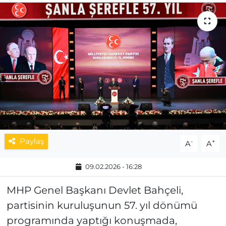
MAGAZİN
ESKİŞEHİRSPOR
Paylaş
-
+
A
A
09.02.2026 - 16:28
MHP Genel Başkanı Devlet Bahçeli,
partisinin kuruluşunun 57. yıl dönümü
programında yaptığı konuşmada,