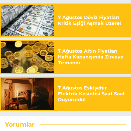
7 Ağustos Döviz Fiyatları
Kritik Eşiği Aşmak Üzere!
7 Ağustos Altın Fiyatları
Hafta Kapanışında Zirveye
Tırmandı
7 Ağustos Eskişehir
Elektrik Kesintisi Saat Saat
Duyuruldu!
Yorumlar