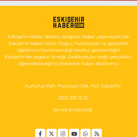
Seda Eczanesi
KIRMIZITOPRAK MH.ERCAN SK.NO:14 ESKİ ASKER HASTANESİ
YAN SOKAĞI POLİKLİNİK KAPISI TAM KARŞISI I
0 (222) 225 92 45
Yol Tarifi Al
Eskişehir Haber delilsiz, belgesiz haber yapmayan tek
Eskişehir haber sitesi. Doğru, hakkaniyet ve gerçeklik
öğelerinin benimsendiği tarafsız gazeteciliğin
Eskişehir'de yegane örneği. Dedikoduyu değil gerçekleri
öğrenebileceğiniz Eskişehir haber platformu.
Kurtuluş Mah. Pazaryeri Sok. No:1 Eskişehir
0222 332 12 13
[email protected]