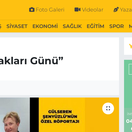
Foto Galeri
Videolar
Yaza
Ş
SİYASET
EKONOMİ
SAĞLIK
EĞİTİM
SPOR
akları Günü”
İM
04