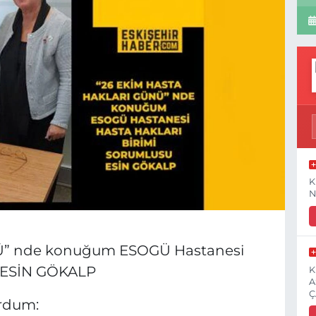
K
N
Ü” nde konuğum ESOGÜ Hastanesi
u ESİN GÖKALP
K
A
Ç
ordum: