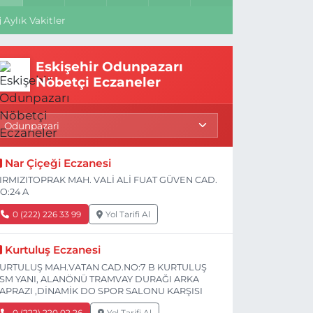
Aylık Vakitler
Eskişehir Odunpazarı
Nöbetçi Eczaneler
Nar Çiçeği Eczanesi
IRMIZITOPRAK MAH. VALİ ALİ FUAT GÜVEN CAD.
O:24 A
0 (222) 226 33 99
Yol Tarifi Al
Kurtuluş Eczanesi
URTULUŞ MAH.VATAN CAD.NO:7 B KURTULUŞ
SM YANI, ALANÖNÜ TRAMVAY DURAĞI ARKA
APRAZI ,DİNAMİK DO SPOR SALONU KARŞISI
0 (222) 220 02 26
Yol Tarifi Al