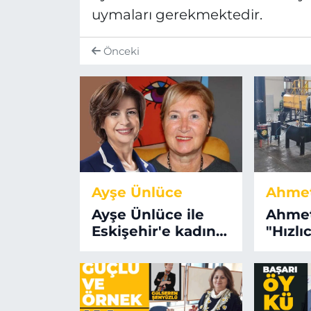
uymaları gerekmektedir.
Önceki
Ayşe Ünlüce
Ahmet
Ayşe Ünlüce ile
Ahmet
Eskişehir'e kadın
"Hızlı
eli değecek!
ve glo