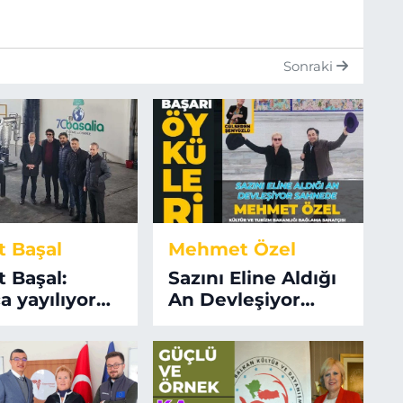
Sonraki
 Başal
Mehmet Özel
 Başal:
Sazını Eline Aldığı
ca yayılıyor
An Devleşiyor
balleşiyoruz"
Sahnede Mehmet
Özel…