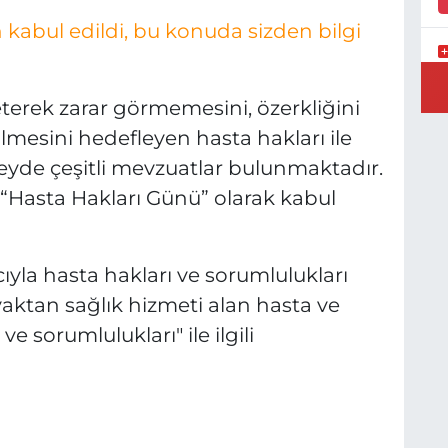
kabul edildi, bu konuda sizden bilgi
E
3
eterek zarar görmemesini, özerkliğini
ilmesini hedefleyen hasta hakları ile
üzeyde çeşitli mevzuatlar bulunmaktadır.
“Hasta Hakları Günü” olarak kabul
İ
H
S
la hasta hakları ve sorumlulukları
aktan sağlık hizmeti alan hasta ve
ve sorumlulukları" ile ilgili