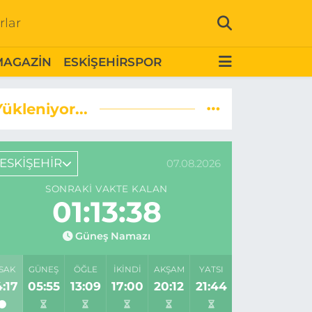
rlar
MAGAZİN
ESKİŞEHİRSPOR
Yükleniyor...
ESKİŞEHİR
07.08.2026
SONRAKI VAKTE KALAN
01:13:37
Güneş Namazı
SAK
GÜNEŞ
ÖĞLE
İKINDI
AKŞAM
YATSI
:17
05:55
13:09
17:00
20:12
21:44