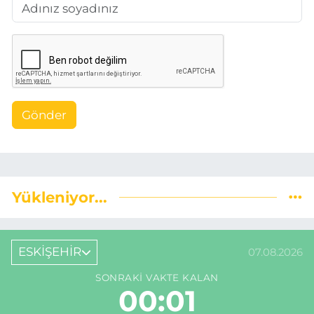
Gönder
Yükleniyor...
ESKİŞEHİR
07.08.2026
SONRAKI VAKTE KALAN
00:01