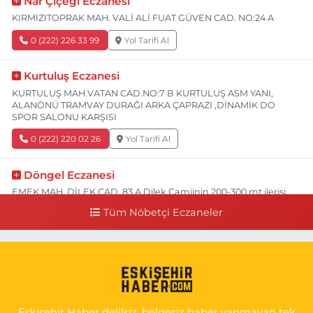
Nar Çiçeği Eczanesi
KIRMIZITOPRAK MAH. VALİ ALİ FUAT GÜVEN CAD. NO:24 A
0 (222) 226 33 99
Yol Tarifi Al
Kurtuluş Eczanesi
KURTULUŞ MAH.VATAN CAD.NO:7 B KURTULUŞ ASM YANI,
ALANÖNÜ TRAMVAY DURAĞI ARKA ÇAPRAZI ,DİNAMİK DO
SPOR SALONU KARŞISI
0 (222) 220 02 26
Yol Tarifi Al
Döngel Eczanesi
EMEK MAH. DİLEK CAD. 83 A Dilek Camiinin 200-300 mt ilerisi
bim markete kadar sol tarafı
Tüm Nöbetçi Eczaneler
0 (222) 250 11 88
Yol Tarifi Al
Tepeoğlu Eczanesi
İSTİKLAL MAH. ŞAİR FUZULİ CAD. NO:35 A HAVA HASTANESİ
KARŞI KÖŞESİ ŞAİR FUZULİ AİLE SAĞLIĞI MERKEZİ KARŞISI
Eskişehir Haber delilsiz, belgesiz haber yapmayan tek
0 (222) 230 11 31
Yol Tarifi Al