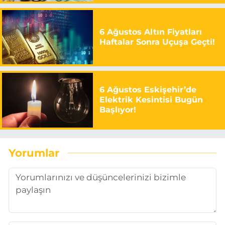
6 Ağustos Altın Fiyatları
Haftalar Sonra Uçuşa Geçti!
6 Ağustos Eskişehir’de
Elektrik Kesintisi Bugün
Başlıyor!
Yorumlar