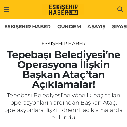
ESKİŞEHİR HABER
Gizlilik Politikası
Odunpazarı Hava Durumu
ESKİŞEHİR HABER
GÜNDEM
ASAYİŞ
SİYAS
GÜNDEM
Hakkımızda
Odunpazarı Trafik Yoğunluk Haritası
ESKİŞEHİR HABER
ASAYİŞ
İletişim
Süper Lig Puan Durumu ve Fikstür
Tepebaşı Belediyesi’ne
Operasyona İlişkin
SİYASET
Künye
Tüm Manşetler
Başkan Ataç’tan
EKONOMİ
Son Dakika Haberleri
Açıklamalar!
SAĞLIK
Haber Arşivi
Tepebaşı Belediyesi’ne yönelik başlatılan
operasyonların ardından Başkan Ataç,
EĞİTİM
operasyonlara ilişkin önemli açıklamalarda
bulundu.
SPOR