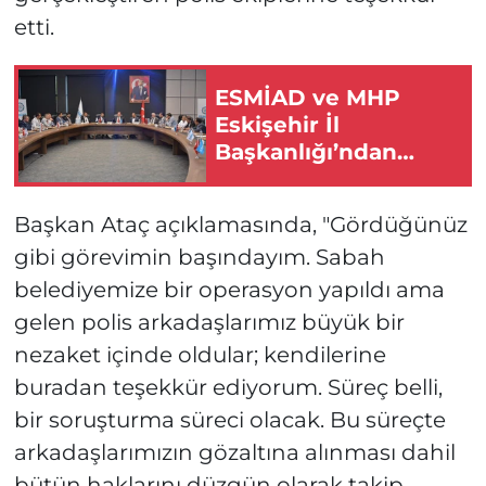
etti.
ESMİAD ve MHP
Eskişehir İl
Başkanlığı’ndan
Eskişehir İçin Güçlü
İş Birliği Mesajı!
Başkan Ataç açıklamasında, "Gördüğünüz
gibi görevimin başındayım. Sabah
belediyemize bir operasyon yapıldı ama
gelen polis arkadaşlarımız büyük bir
nezaket içinde oldular; kendilerine
buradan teşekkür ediyorum. Süreç belli,
bir soruşturma süreci olacak. Bu süreçte
arkadaşlarımızın gözaltına alınması dahil
bütün haklarını düzgün olarak takip