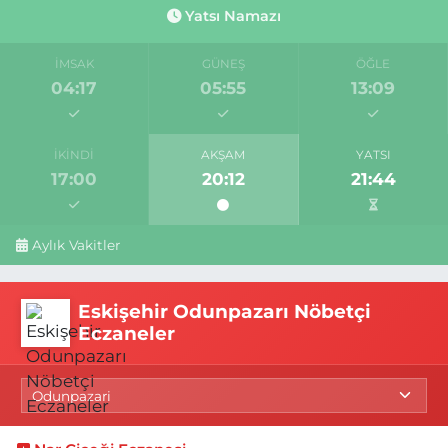
Yatsı Namazı
İMSAK
GÜNEŞ
ÖĞLE
04:17
05:55
13:09
İKINDI
AKŞAM
YATSI
17:00
20:12
21:44
Aylık Vakitler
Eskişehir Odunpazarı Nöbetçi
Eczaneler