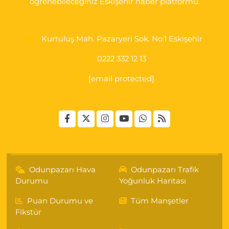
öğrenebileceğiniz Eskişehir haber platformu.
Koop. Market yanı
0 (222) 250 87 69
Yol Tarifi Al
Kurtuluş Mah. Pazaryeri Sok. No:1 Eskişehir
0222 332 12 13
[email protected]
Odunpazarı Hava
Odunpazarı Trafik
Durumu
Yoğunluk Haritası
Puan Durumu ve
Tüm Manşetler
Fikstür