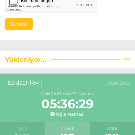
Gönder
Yükleniyor...
ESKİŞEHİR
09.08.2026
SONRAKI VAKTE KALAN
05:36:29
Öğle Namazı
İMSAK
GÜNEŞ
ÖĞLE