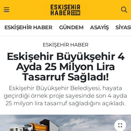
ESKİŞEHİR HABER
Gizlilik Politikası
Odunpazarı Hava Durumu
ESKİŞEHİR HABER
GÜNDEM
ASAYİŞ
SİYAS
GÜNDEM
Hakkımızda
Odunpazarı Trafik Yoğunluk Haritası
ESKİŞEHİR HABER
ASAYİŞ
İletişim
Süper Lig Puan Durumu ve Fikstür
Eskişehir Büyükşehir 4
Ayda 25 Milyon Lira
SİYASET
Künye
Tüm Manşetler
Tasarruf Sağladı!
EKONOMİ
Son Dakika Haberleri
Eskişehir Büyükşehir Belediyesi, hayata
geçirdiği örnek proje sayesinde son 4 ayda
SAĞLIK
Haber Arşivi
25 milyon lira tasarruf sağladığını açıkladı.
EĞİTİM
SPOR