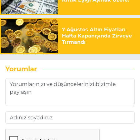
7 Ağustos Altın Fiyatları
Hafta Kapanışında Zirveye
Tırmandı
Yorumlar