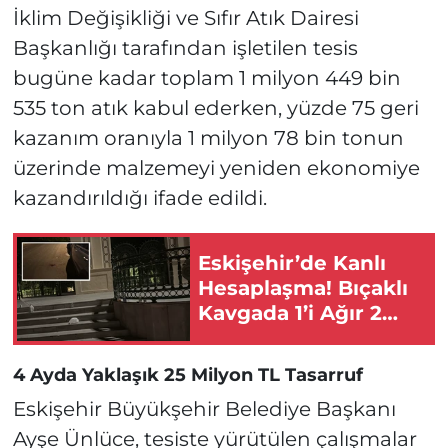
İklim Değişikliği ve Sıfır Atık Dairesi
Başkanlığı tarafından işletilen tesis
bugüne kadar toplam 1 milyon 449 bin
535 ton atık kabul ederken, yüzde 75 geri
kazanım oranıyla 1 milyon 78 bin tonun
üzerinde malzemeyi yeniden ekonomiye
kazandırıldığı ifade edildi.
Eskişehir’de Kanlı
Hesaplaşma! Bıçaklı
Kavgada 1’i Ağır 2
Kişi Yaralandı!
4 Ayda Yaklaşık 25 Milyon TL Tasarruf
Eskişehir Büyükşehir Belediye Başkanı
Ayşe Ünlüce, tesiste yürütülen çalışmalar