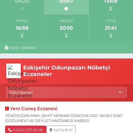
04:20
05:57
13:09
İKINDI
AKŞAM
YATSI
16:59
20:10
21:41
Aylık Vakitler
Eskişehir Odunpazarı Nöbetçi
Eczaneler
Yeni Güneş Eczanesi
YENİDOĞAN MAH. ŞEHİT SERKAN ÖZAYDIN CAD. NO:8 C ESKİ
DOĞUMEVİ VE DEVLET HASTANESİ KARŞISI
0 (222) 237 05 06
Yol Tarifi Al