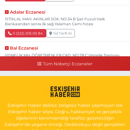
Adalar Eczanesi
İSTİKLAL MAH. AKINLAR SOK. NO:34 B Şair Fuzuli Halk
Bankasından sonra ilk sağ Yalaman Cami hizası
0 (222) 205 00 84
Yol Tarifi Al
Bal Eczanesi
VİŞNELİK MH. ÖĞRETMENLER CAD. NO:78 C Vişnelik Tramvay
durağının 100 metre ilerisi (Çalışanlar Caddesine giderken),
Tüm Nöbetçi Eczaneler
NUH'UN GEMİSİ Veteriner Kliniğinin yanı,ı
0 (222) 225 50 00
Yol Tarifi Al
Selen Eczanesi
GÜLTEPE MAH. HALK CAD. NO:107 C
Eskişehir Haber delilsiz, belgesiz haber yapmayan tek
0 (222) 250 40 50
Yol Tarifi Al
Eskişehir haber sitesi. Doğru, hakkaniyet ve gerçeklik
öğelerinin benimsendiği tarafsız gazeteciliğin
Bizim Eczanesi
Eskişehir'de yegane örneği. Dedikoduyu değil gerçekleri
EMEK MAH. ERTAŞ CAD.NO:12 A Küçük Sanayi girişi Tarım Kredi