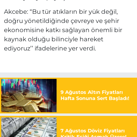
Akcebe: “Bu tür atıkların bir yük değil,
doğru yönetildiğinde çevreye ve şehir
ekonomisine katkı sağlayan önemli bir
kaynak olduğu bilinciyle hareket
ediyoruz’’ ifadelerine yer verdi.
9 Ağustos Altın Fiyatları
Hafta Sonuna Sert Başladı!
7 Ağustos Döviz Fiyatları
Kritik Eşiği Aşmak Üzere!