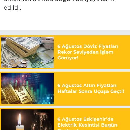
edildi.
6 Ağustos Döviz Fiyatları
Rekor Seviyeden İşlem
Görüyor!
6 Ağustos Altın Fiyatları
Haftalar Sonra Uçuşa Geçti!
6 Ağustos Eskişehir’de
Elektrik Kesintisi Bugün