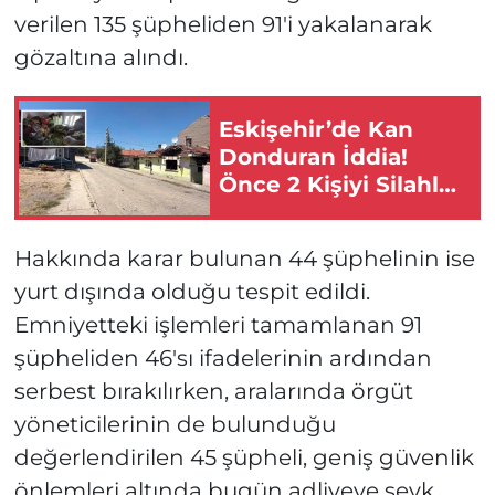
verilen 135 şüpheliden 91'i yakalanarak
gözaltına alındı.
Eskişehir’de Kan
Donduran İddia!
Önce 2 Kişiyi Silahla
Vurdu Sonra Evi
Kundakladı!
Hakkında karar bulunan 44 şüphelinin ise
yurt dışında olduğu tespit edildi.
Emniyetteki işlemleri tamamlanan 91
şüpheliden 46'sı ifadelerinin ardından
serbest bırakılırken, aralarında örgüt
yöneticilerinin de bulunduğu
değerlendirilen 45 şüpheli, geniş güvenlik
önlemleri altında bugün adliyeye sevk