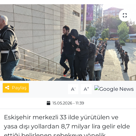
MAGAZİN
ESKİŞEHİRSPOR
Paylaş
-
+
A
A
15.05.2026 - 11:39
Eskişehir merkezli 33 ilde yürütülen ve
yasa dışı yollardan 8,7 milyar lira gelir elde
ettiği belirlenen şebekeye yönelik