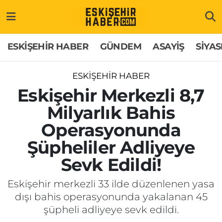
ESKİŞEHİR HABER
Gizlilik Politikası
Odunpazarı Hava Durumu
ESKİŞEHİR HABER
GÜNDEM
ASAYİŞ
SİYAS
GÜNDEM
Hakkımızda
Odunpazarı Trafik Yoğunluk Haritası
ESKİŞEHİR HABER
ASAYİŞ
İletişim
Süper Lig Puan Durumu ve Fikstür
Eskişehir Merkezli 8,7
Milyarlık Bahis
SİYASET
Künye
Tüm Manşetler
Operasyonunda
EKONOMİ
Son Dakika Haberleri
Şüpheliler Adliyeye
Sevk Edildi!
SAĞLIK
Haber Arşivi
Eskişehir merkezli 33 ilde düzenlenen yasa
EĞİTİM
dışı bahis operasyonunda yakalanan 45
şüpheli adliyeye sevk edildi.
SPOR