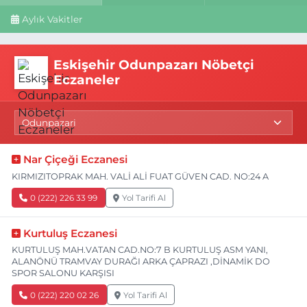
Aylık Vakitler
Eskişehir Odunpazarı Nöbetçi
Eczaneler
Nar Çiçeği Eczanesi
KIRMIZITOPRAK MAH. VALİ ALİ FUAT GÜVEN CAD. NO:24 A
0 (222) 226 33 99
Yol Tarifi Al
Kurtuluş Eczanesi
KURTULUŞ MAH.VATAN CAD.NO:7 B KURTULUŞ ASM YANI,
ALANÖNÜ TRAMVAY DURAĞI ARKA ÇAPRAZI ,DİNAMİK DO
SPOR SALONU KARŞISI
0 (222) 220 02 26
Yol Tarifi Al