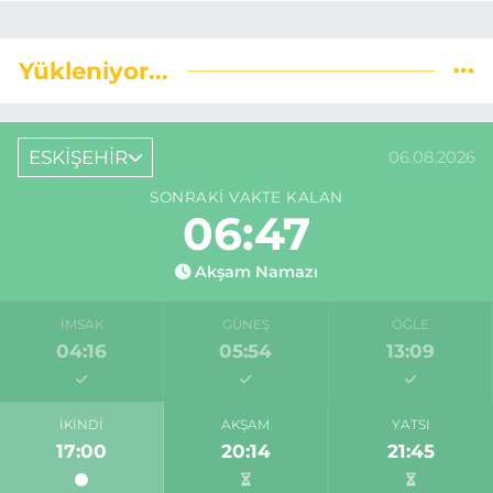
Yükleniyor...
ESKİŞEHİR
06.08.2026
SONRAKI VAKTE KALAN
06:46
Akşam Namazı
İMSAK
GÜNEŞ
ÖĞLE
04:16
05:54
13:09
İKINDI
AKŞAM
YATSI
17:00
20:14
21:45