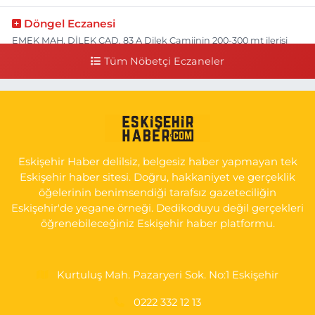
Döngel Eczanesi
EMEK MAH. DİLEK CAD. 83 A Dilek Camiinin 200-300 mt ilerisi
bim markete kadar sol tarafı
Tüm Nöbetçi Eczaneler
0 (222) 250 11 88
Yol Tarifi Al
Tepeoğlu Eczanesi
İSTİKLAL MAH. ŞAİR FUZULİ CAD. NO:35 A HAVA HASTANESİ
KARŞI KÖŞESİ ŞAİR FUZULİ AİLE SAĞLIĞI MERKEZİ KARŞISI
Eskişehir Haber delilsiz, belgesiz haber yapmayan tek
0 (222) 230 11 31
Yol Tarifi Al
Eskişehir haber sitesi. Doğru, hakkaniyet ve gerçeklik
öğelerinin benimsendiği tarafsız gazeteciliğin
Eskişehir'de yegane örneği. Dedikoduyu değil gerçekleri
öğrenebileceğiniz Eskişehir haber platformu.
Kurtuluş Mah. Pazaryeri Sok. No:1 Eskişehir
0222 332 12 13