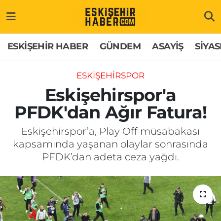
ESKİŞEHİR HABER
Gizlilik Politikası
Odunpazarı Hava Durumu
ESKİŞEHİR HABER
GÜNDEM
ASAYİŞ
SİYAS
GÜNDEM
Hakkımızda
Odunpazarı Trafik Yoğunluk Haritası
ESKİŞEHİRSPOR
ASAYİŞ
İletişim
Süper Lig Puan Durumu ve Fikstür
Eskişehirspor'a
PFDK'dan Ağır Fatura!
SİYASET
Künye
Tüm Manşetler
Eskişehirspor’a, Play Off müsabakası
EKONOMİ
Son Dakika Haberleri
kapsamında yaşanan olaylar sonrasında
PFDK’dan adeta ceza yağdı.
SAĞLIK
Haber Arşivi
EĞİTİM
SPOR