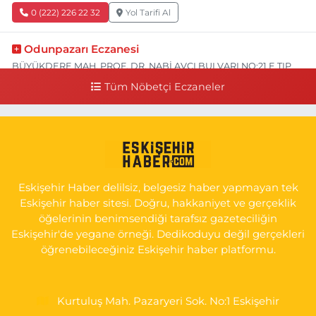
0 (222) 226 22 32
Yol Tarifi Al
Odunpazarı Eczanesi
BÜYÜKDERE MAH. PROF. DR. NABİ AVCI BULVARI NO:21 E TIP
FAKÜLTESİ KARŞISI
Tüm Nöbetçi Eczaneler
0 (505) 506 26 00
Yol Tarifi Al
Serap Eczanesi
YENİDOĞAN MH.ŞEHİT SERKAN ÖZAYDIN CD.8 B ESKİ DEVLET
HAST. DOĞUMEVİ KARŞ.
Eskişehir Haber delilsiz, belgesiz haber yapmayan tek
0 (222) 237 75 17
Yol Tarifi Al
Eskişehir haber sitesi. Doğru, hakkaniyet ve gerçeklik
öğelerinin benimsendiği tarafsız gazeteciliğin
Eskişehir'de yegane örneği. Dedikoduyu değil gerçekleri
öğrenebileceğiniz Eskişehir haber platformu.
Kurtuluş Mah. Pazaryeri Sok. No:1 Eskişehir