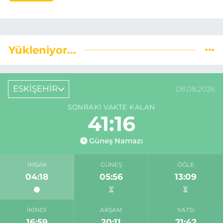
Yükleniyor...
ESKİŞEHİR
08.08.2026
SONRAKI VAKTE KALAN
41:15
Güneş Namazı
İMSAK
GÜNEŞ
ÖĞLE
04:18
05:56
13:09
İKINDI
AKŞAM
YATSI
16:59
20:11
21:42