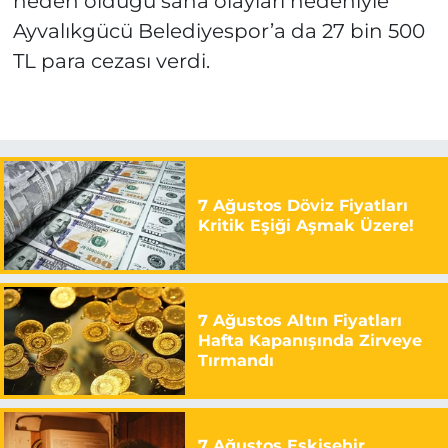
neden olduğu saha olayları nedeniyle
Ayvalıkgücü Belediyespor’a da 27 bin 500
TL para cezası verdi.
7 Ağustos Döviz Fiyatları
Kritik Eşiği Aşmak Üzere!
7 Ağustos Altın Fiyatları
Hafta Kapanışında Zirveye
Tırmandı
7 Ağustos Eskişehir