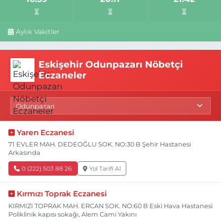
Aylık Vakitler
Eskişehir Odunpazarı Nöbetçi
Eczaneler
Yaren Eczanesi
71 EVLER MAH. DEDEOĞLU SOK. NO:30 B Şehir Hastanesi
Arkasında
0 (222) 503 88 26
Yol Tarifi Al
Kırmızı Toprak Eczanesi
KIRMIZI TOPRAK MAH. ERCAN SOK. NO:60 B Eski Hava Hastanesi
Poliklinik kapısı sokağı, Alem Cami Yakını