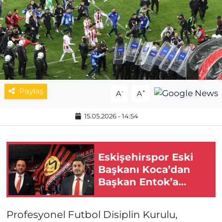
MAGAZİN
ESKİŞEHİRSPOR
Paylaş
-
+
A
A
15.05.2026 - 14:54
Eskişehirspor Eski
Başkanı Koca’dan
Başkan Entok’a
Önemli Çağrı!
Profesyonel Futbol Disiplin Kurulu,