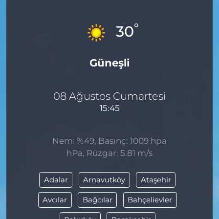
MAGAZİN
°
30
ESKİŞEHİRSPOR
Güneşli
08 Ağustos Cumartesi
15:45
Nem: %49, Basınç: 1009 hpa
hPa, Rüzgar: 5.81 m/s
Adalar
Arnavutköy
Ataşehir
Avcılar
Bağcılar
Bahçelievler