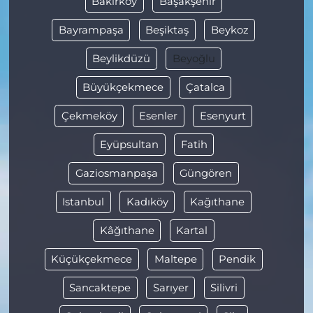
Bakırköy
Başakşehir
Bayrampaşa
Beşiktaş
Beykoz
Beylikdüzü
Beyoğlu
Büyükçekmece
Çatalca
Çekmeköy
Esenler
Esenyurt
Eyüpsultan
Fatih
Gaziosmanpaşa
Güngören
Istanbul
Kadıköy
Kağıthane
Kâğıthane
Kartal
Küçükçekmece
Maltepe
Pendik
Sancaktepe
Sarıyer
Silivri