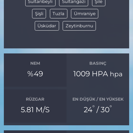
Sultanbeyli
Sultangazi
Şile
Şişli
Tuzla
Ümraniye
Üsküdar
Zeytinburnu
NEM
BASINÇ
%49
1009 HPA
hpa
RÜZGAR
EN DÜŞÜK / EN YÜKSEK
°
°
5.81 M/S
24
/ 30