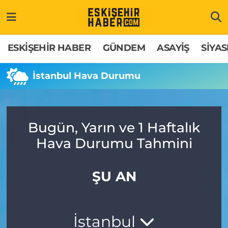
ESKİŞEHİR HABER
Gizlilik Politikası
Odunpazarı Hava Durumu
ESKİŞEHİR HABER
GÜNDEM
ASAYİŞ
SİYAS
GÜNDEM
Hakkımızda
Odunpazarı Trafik Yoğunluk Haritası
İstanbul Hava Durumu
ASAYİŞ
İletişim
Süper Lig Puan Durumu ve Fikstür
SİYASET
Künye
Tüm Manşetler
Bugün, Yarın ve 1 Haftalık
Hava Durumu Tahmini
EKONOMİ
Son Dakika Haberleri
SAĞLIK
Haber Arşivi
ŞU AN
EĞİTİM
İstanbul
SPOR