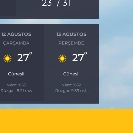
23
/ 31
12 AĞUSTOS
13 AĞUSTOS
ÇARŞAMBA
PERŞEMBE
°
°
27
27
Güneşli
Güneşli
Nem: %65
Nem: %62
Rüzgar: 8.31 m/s
Rüzgar: 9.39 m/s