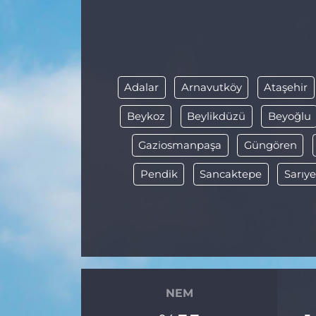
MAGAZİN
ESKİŞEHİRSPOR
Adalar
Arnavutköy
Ataşehir
Beykoz
Beylikdüzü
Beyoğlu
Gaziosmanpaşa
Güngören
Pendik
Sancaktepe
Sarıye
NEM