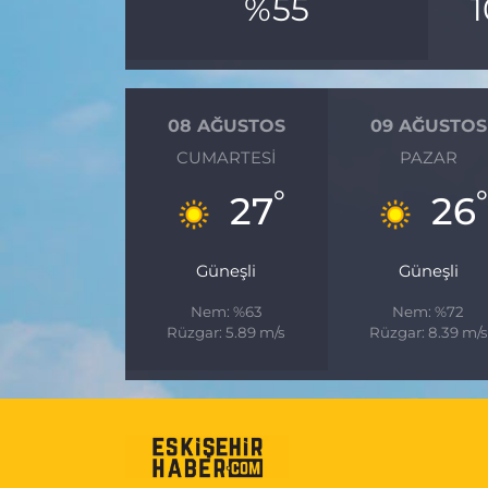
%55
08 AĞUSTOS
09 AĞUSTOS
CUMARTESI
PAZAR
°
°
27
26
Güneşli
Güneşli
Nem: %63
Nem: %72
Rüzgar: 5.89 m/s
Rüzgar: 8.39 m/s