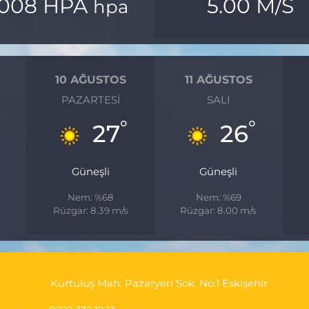
1008 HPA
5.00 M/S
hpa
10 AĞUSTOS
11 AĞUSTOS
PAZARTESI
SALI
°
°
27
26
Güneşli
Güneşli
Nem: %68
Nem: %69
Rüzgar: 8.39 m/s
Rüzgar: 8.00 m/s
Kurtuluş Mah. Pazaryeri Sok. No:1 Eskişehir