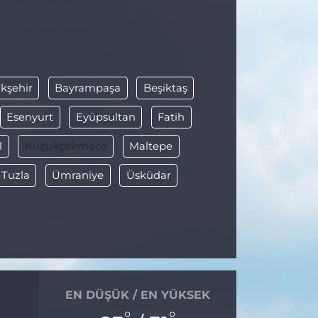
kşehir
Bayrampaşa
Beşiktaş
Esenyurt
Eyüpsultan
Fatih
l
Küçükçekmece
Maltepe
Tuzla
Ümraniye
Üsküdar
EN DÜŞÜK / EN YÜKSEK
°
°