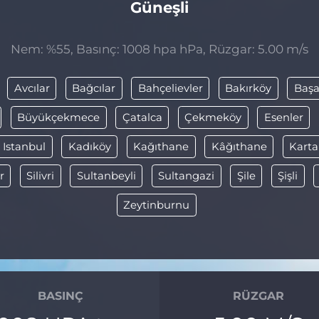
Güneşli
Nem: %55, Basınç: 1008 hpa hPa, Rüzgar: 5.00 m/s
Avcılar
Bağcılar
Bahçelievler
Bakırköy
Başa
Büyükçekmece
Çatalca
Çekmeköy
Esenler
Istanbul
Kadıköy
Kağıthane
Kâğıthane
Karta
r
Silivri
Sultanbeyli
Sultangazi
Şile
Şişli
Zeytinburnu
BASINÇ
RÜZGAR