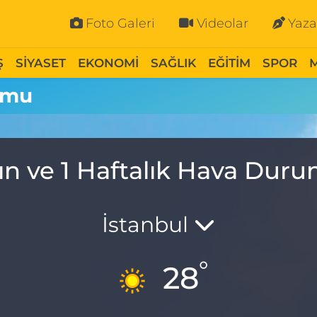
Foto Galeri
Videolar
Yaza
Ş
SİYASET
EKONOMİ
SAĞLIK
EĞİTİM
SPOR
umu
ın ve 1 Haftalık Hava Dur
İstanbul
°
28