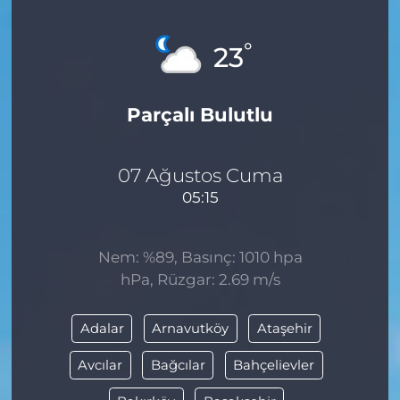
MAGAZİN
°
23
ESKİŞEHİRSPOR
Parçalı Bulutlu
07 Ağustos Cuma
05:15
Nem: %89, Basınç: 1010 hpa
hPa, Rüzgar: 2.69 m/s
Adalar
Arnavutköy
Ataşehir
Avcılar
Bağcılar
Bahçelievler