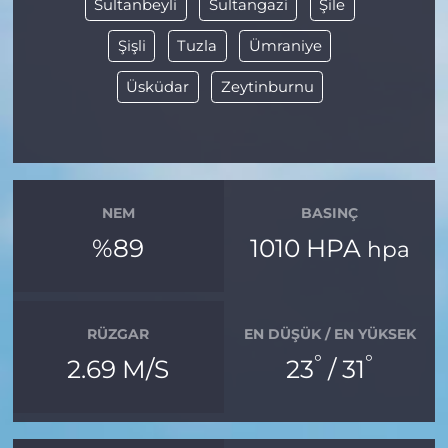
Sultanbeyli
Sultangazi
Şile
Şişli
Tuzla
Ümraniye
Üsküdar
Zeytinburnu
NEM
BASINÇ
%89
1010 HPA
hpa
RÜZGAR
EN DÜŞÜK / EN YÜKSEK
°
°
2.69 M/S
23
/ 31