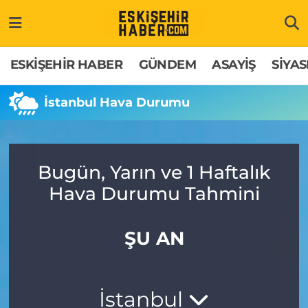
ESKİŞEHİR HABER
Gizlilik Politikası
Odunpazarı Hava Durumu
ESKİŞEHİR HABER
GÜNDEM
ASAYİŞ
SİYAS
GÜNDEM
Hakkımızda
Odunpazarı Trafik Yoğunluk Haritası
İstanbul Hava Durumu
ASAYİŞ
İletişim
Süper Lig Puan Durumu ve Fikstür
SİYASET
Künye
Tüm Manşetler
Bugün, Yarın ve 1 Haftalık
Hava Durumu Tahmini
EKONOMİ
Son Dakika Haberleri
SAĞLIK
Haber Arşivi
ŞU AN
EĞİTİM
İstanbul
SPOR