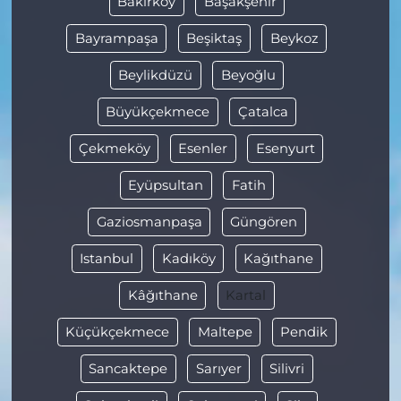
Bakırköy
Başakşehir
Bayrampaşa
Beşiktaş
Beykoz
Beylikdüzü
Beyoğlu
Büyükçekmece
Çatalca
Çekmeköy
Esenler
Esenyurt
Eyüpsultan
Fatih
Gaziosmanpaşa
Güngören
Istanbul
Kadıköy
Kağıthane
Kâğıthane
Kartal
Küçükçekmece
Maltepe
Pendik
Sancaktepe
Sarıyer
Silivri