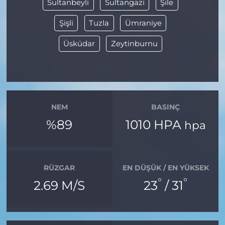
Sultanbeyli
Sultangazi
Şile
Şişli
Tuzla
Ümraniye
Üsküdar
Zeytinburnu
NEM
BASINÇ
%89
1010 HPA
hpa
RÜZGAR
EN DÜŞÜK / EN YÜKSEK
°
°
2.69 M/S
23
/ 31