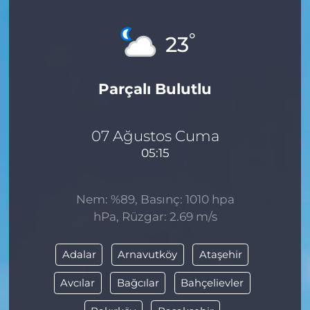
MAGAZİN
°
23
ESKİŞEHİRSPOR
Parçalı Bulutlu
07 Ağustos Cuma
05:15
Nem: %89, Basınç: 1010 hpa
hPa, Rüzgar: 2.69 m/s
Adalar
Arnavutköy
Ataşehir
Avcılar
Bağcılar
Bahçelievler