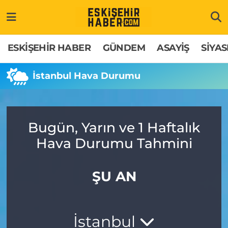
ESKİŞEHİR HABER
Gizlilik Politikası
Odunpazarı Hava Durumu
ESKİŞEHİR HABER
GÜNDEM
ASAYİŞ
SİYAS
GÜNDEM
Hakkımızda
Odunpazarı Trafik Yoğunluk Haritası
İstanbul Hava Durumu
ASAYİŞ
İletişim
Süper Lig Puan Durumu ve Fikstür
SİYASET
Künye
Tüm Manşetler
Bugün, Yarın ve 1 Haftalık
Hava Durumu Tahmini
EKONOMİ
Son Dakika Haberleri
SAĞLIK
Haber Arşivi
ŞU AN
EĞİTİM
İstanbul
SPOR