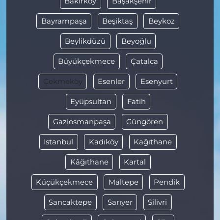
Bakırköy
Başakşehir
Bayrampaşa
Beşiktaş
Beykoz
Beylikdüzü
Beyoğlu
Büyükçekmece
Çatalca
Çekmeköy
Esenler
Esenyurt
Eyüpsultan
Fatih
Gaziosmanpaşa
Güngören
Istanbul
Kadıköy
Kağıthane
Kâğıthane
Kartal
Küçükçekmece
Maltepe
Pendik
Sancaktepe
Sarıyer
Silivri