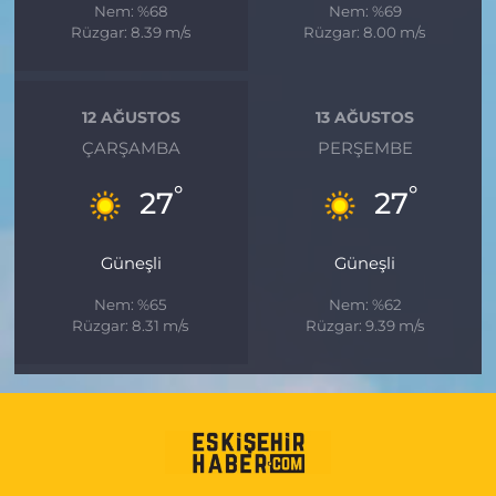
Nem: %68
Nem: %69
Rüzgar: 8.39 m/s
Rüzgar: 8.00 m/s
12 AĞUSTOS
13 AĞUSTOS
ÇARŞAMBA
PERŞEMBE
°
°
27
27
Güneşli
Güneşli
Nem: %65
Nem: %62
Rüzgar: 8.31 m/s
Rüzgar: 9.39 m/s