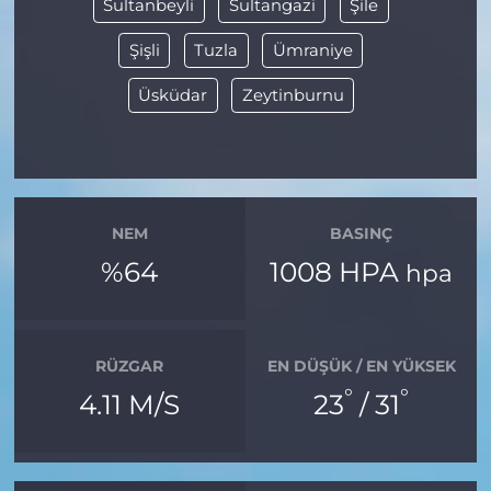
Sultanbeyli
Sultangazi
Şile
Şişli
Tuzla
Ümraniye
Üsküdar
Zeytinburnu
NEM
BASINÇ
%64
1008 HPA
hpa
RÜZGAR
EN DÜŞÜK / EN YÜKSEK
°
°
4.11 M/S
23
/ 31