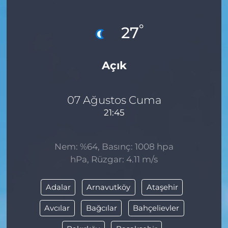
MAGAZİN
°
27
ESKİŞEHİRSPOR
Açık
07 Ağustos Cuma
21:45
Nem: %64, Basınç: 1008 hpa
hPa, Rüzgar: 4.11 m/s
Adalar
Arnavutköy
Ataşehir
Avcılar
Bağcılar
Bahçelievler