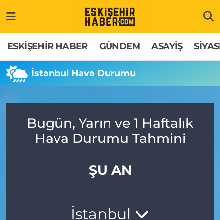
ESKİŞEHİR HABER
Gizlilik Politikası
Odunpazarı Hava Durumu
ESKİŞEHİR HABER
GÜNDEM
ASAYİŞ
SİYAS
GÜNDEM
Hakkımızda
Odunpazarı Trafik Yoğunluk Haritası
İstanbul Hava Durumu
ASAYİŞ
İletişim
Süper Lig Puan Durumu ve Fikstür
SİYASET
Künye
Tüm Manşetler
Bugün, Yarın ve 1 Haftalık
Hava Durumu Tahmini
EKONOMİ
Son Dakika Haberleri
SAĞLIK
Haber Arşivi
ŞU AN
EĞİTİM
İstanbul
SPOR