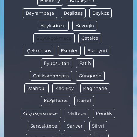
Bakırköy
Başakşehir
Bayrampaşa
Beşiktaş
Beykoz
Beylikdüzü
Beyoğlu
Büyükçekmece
Çatalca
Çekmeköy
Esenler
Esenyurt
Eyüpsultan
Fatih
Gaziosmanpaşa
Güngören
Istanbul
Kadıköy
Kağıthane
Kâğıthane
Kartal
Küçükçekmece
Maltepe
Pendik
Sancaktepe
Sarıyer
Silivri