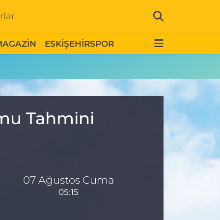
rlar
MAGAZİN
ESKİŞEHİRSPOR
umu Tahmini
07 Ağustos Cuma
05:15