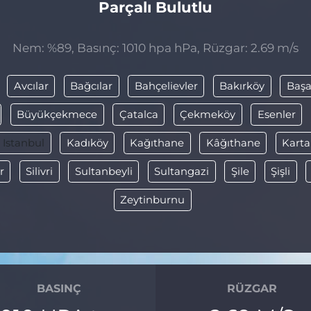
Parçalı Bulutlu
Nem: %89, Basınç: 1010 hpa hPa, Rüzgar: 2.69 m/s
Avcılar
Bağcılar
Bahçelievler
Bakırköy
Başa
Büyükçekmece
Çatalca
Çekmeköy
Esenler
Istanbul
Kadıköy
Kağıthane
Kâğıthane
Karta
r
Silivri
Sultanbeyli
Sultangazi
Şile
Şişli
Zeytinburnu
BASINÇ
RÜZGAR