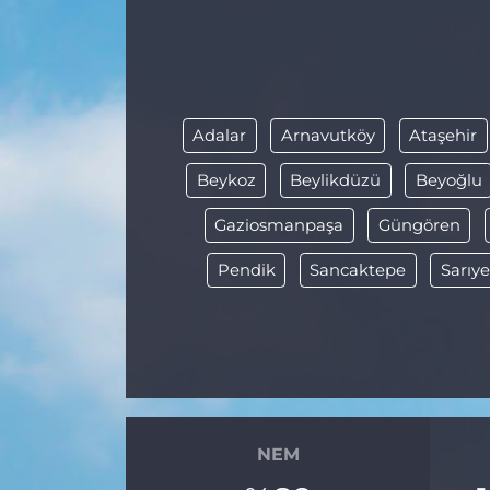
MAGAZİN
ESKİŞEHİRSPOR
Adalar
Arnavutköy
Ataşehir
Beykoz
Beylikdüzü
Beyoğlu
Gaziosmanpaşa
Güngören
Pendik
Sancaktepe
Sarıye
NEM