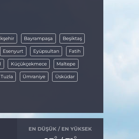
kşehir
Bayrampaşa
Beşiktaş
Esenyurt
Eyüpsultan
Fatih
l
Küçükçekmece
Maltepe
Tuzla
Ümraniye
Üsküdar
EN DÜŞÜK / EN YÜKSEK
°
°