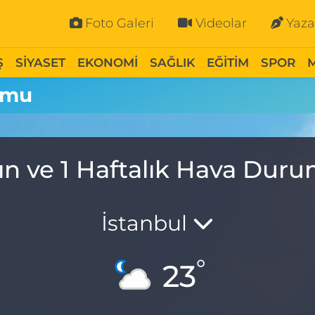
Foto Galeri
Videolar
Yaza
Ş
SİYASET
EKONOMİ
SAĞLIK
EĞİTİM
SPOR
umu
ın ve 1 Haftalık Hava Dur
İstanbul
°
23