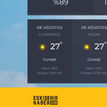
%89
08 AĞUSTOS
09 AĞUSTOS
CUMARTESI
PAZAR
°
°
27
27
Güneşli
Güneşli
Nem: %63
Nem: %70
Rüzgar: 6.81 m/s
Rüzgar: 9.39 m/s