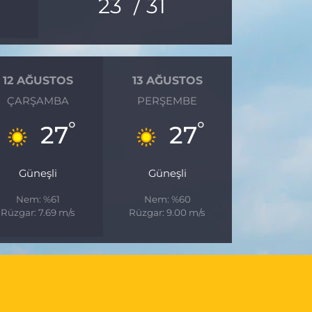
23
/ 31
12 AĞUSTOS
13 AĞUSTOS
ÇARŞAMBA
PERŞEMBE
°
°
27
27
Güneşli
Güneşli
Nem: %61
Nem: %60
Rüzgar: 7.69 m/s
Rüzgar: 9.00 m/s