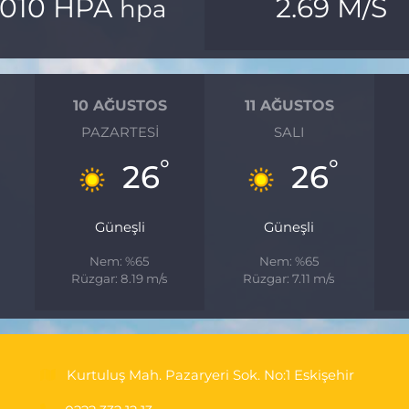
1010 HPA
2.69 M/S
hpa
10 AĞUSTOS
11 AĞUSTOS
PAZARTESI
SALI
°
°
26
26
Güneşli
Güneşli
Nem: %65
Nem: %65
Rüzgar: 8.19 m/s
Rüzgar: 7.11 m/s
Kurtuluş Mah. Pazaryeri Sok. No:1 Eskişehir