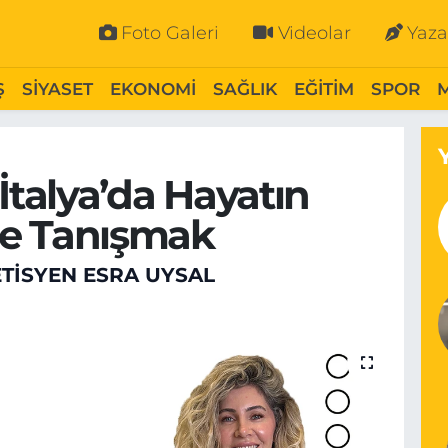
Foto Galeri
Videolar
Yaza
Ş
SİYASET
EKONOMİ
SAĞLIK
EĞİTİM
SPOR
İtalya’da Hayatın
le Tanışmak
TISYEN ESRA UYSAL