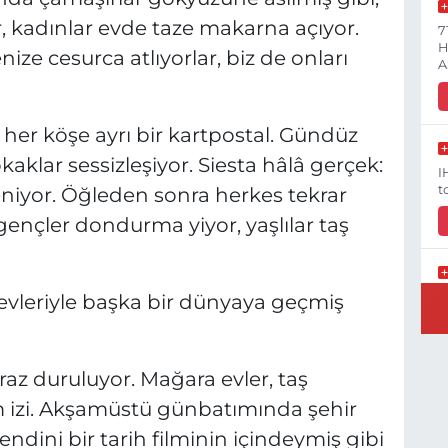
, kadınlar evde taze makarna açıyor.
7
H
ze cesurca atlıyorlar, biz de onları
A
her köşe ayrı bir kartpostal. Gündüz
kaklar sessizleşiyor. Siesta hâlâ gerçek:
I
t
eniyor. Öğleden sonra herkes tekrar
ençler dondurma yiyor, yaşlılar taş
V
i evleriyle başka bir dünyaya geçmiş
G
Y
raz duruluyor. Mağara evler, taş
şam izi. Akşamüstü günbatımında şehir
endini bir tarih filminin içindeymiş gibi
K