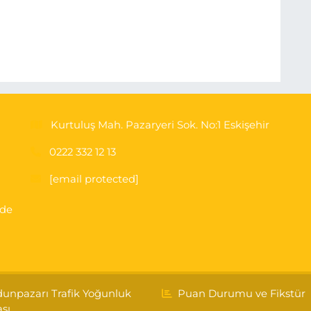
Kurtuluş Mah. Pazaryeri Sok. No:1 Eskişehir
0222 332 12 13
[email protected]
'de
unpazarı Trafik Yoğunluk
Puan Durumu ve Fikstür
ası