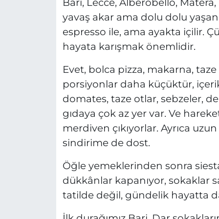
Bari, Lecce, Alberobello, Matera,
yavaş akar ama dolu dolu yaşanı
espresso ile, ama ayakta içilir.
hayata karışmak önemlidir.
Evet, bolca pizza, makarna, taz
porsiyonlar daha küçüktür, içeri
domates, taze otlar, sebzeler, de
gıdaya çok az yer var. Ve hareket 
merdiven çıkıyorlar. Ayrıca uzu
sindirime de dost.
Öğle yemeklerinden sonra siesta 
dükkânlar kapanıyor, sokaklar s
tatilde değil, gündelik hayatta d
İlk durağımız Bari. Dar sokaklar