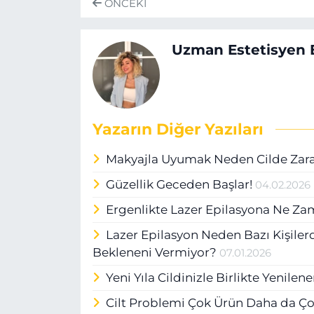
ÖNCEKI
Uzman Estetisyen E
Yazarın Diğer Yazıları
Makyajla Uyumak Neden Cilde Zara
Güzellik Geceden Başlar!
04.02.2026
Ergenlikte Lazer Epilasyona Ne Z
Lazer Epilasyon Neden Bazı Kişiler
Bekleneni Vermiyor?
07.01.2026
Yeni Yıla Cildinizle Birlikte Yenilen
Cilt Problemi Çok Ürün Daha da Ç