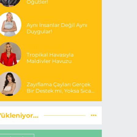
Öğütler!
ASLI ALPAY
Aynı İnsanlar Değil Aynı
Duygular!
BETÜL YILMAZ
Tropikal Havasıyla
Maldivler Havuzu
BUSE BERBER
Zayıflama Çayları Gerçek
Bir Destek mi, Yoksa Sıcak
Bir Yanılsama mı?
Yükleniyor...