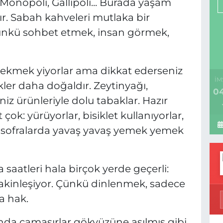
 Monopoli, Gallipoli... Burada yaşam
r. Sabah kahveleri mutlaka bir
 Çünkü sohbet etmek, insan görmek,
e ekmek yiyorlar ama dikkat ederseniz
İM
kler daha doğaldır. Zeytinyağı,
04
niz ürünleriyle dolu tabaklar. Hazır
çok: yürüyorlar, bisiklet kullanıyorlar,
n sofralarda yavaş yavaş yemek yemek
saatleri hala birçok yerde geçerli:
akinleşiyor. Çünkü dinlenmek, sadece
a hak.
ında çamaşırlar gökyüzüne asılmış gibi,