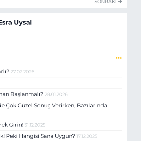
SONRAKI
sra Uysal
rlı?
27.02.2026
aman Başlanmalı?
28.01.2026
de Çok Güzel Sonuç Verirken, Bazılarında
erek Girin!
31.12.2025
ok! Peki Hangisi Sana Uygun?
17.12.2025