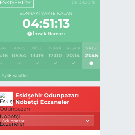
ESKİŞEHİR
06.08.2026
SONRAKI VAKTE KALAN
04:51:13
İmsak Namazı
SAK
GÜNEŞ
ÖĞLE
İKINDI
AKŞAM
YATSI
:16
05:54
13:09
17:00
20:14
21:45
Aylık Vakitler
Eskişehir Odunpazarı
Nöbetçi Eczaneler