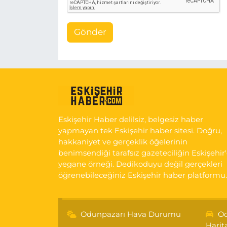
Gönder
Eskişehir Haber delilsiz, belgesiz haber
yapmayan tek Eskişehir haber sitesi. Doğru,
hakkaniyet ve gerçeklik öğelerinin
benimsendiği tarafsız gazeteciliğin Eskişehir
yegane örneği. Dedikoduyu değil gerçekleri
öğrenebileceğiniz Eskişehir haber platformu.
Odunpazarı Hava Durumu
Od
Harit