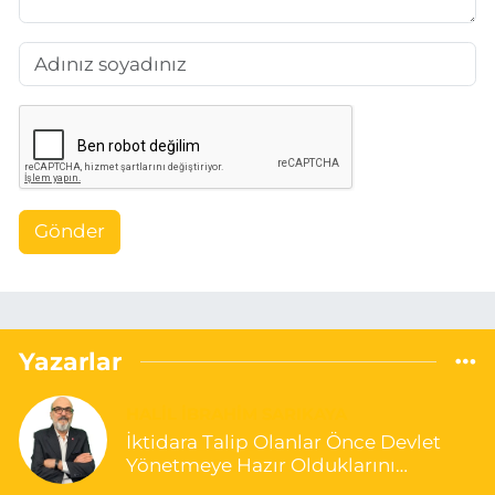
Gönder
Yazarlar
HALIL İBRAHIM SARIKAYA
İktidara Talip Olanlar Önce Devlet
Yönetmeye Hazır Olduklarını
Göstermelidir!