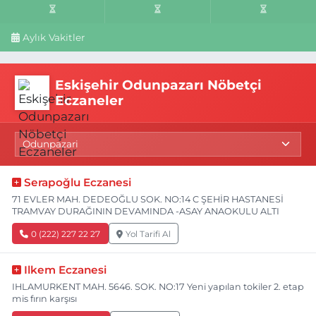
Aylık Vakitler
Eskişehir Odunpazarı Nöbetçi
Eczaneler
Serapoğlu Eczanesi
71 EVLER MAH. DEDEOĞLU SOK. NO:14 C ŞEHİR HASTANESİ
TRAMVAY DURAĞININ DEVAMINDA -ASAY ANAOKULU ALTI
0 (222) 227 22 27
Yol Tarifi Al
Ilkem Eczanesi
IHLAMURKENT MAH. 5646. SOK. NO:17 Yeni yapılan tokiler 2. etap
mis fırın karşısı