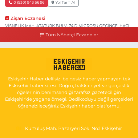
0 (530) 943 56 96
Yol Tarifi Al
Zişan Eczanesi
VİŞNELİK MAH. ATATÜRK BULV. 74 D MİGROSU GEÇİNCE, HACI
HASANOĞLU BAKLAVACI VE PİNO YANI
Tüm Nöbetçi Eczaneler
0 (222) 226 60 93
Yol Tarifi Al
Atasoy Eczanesi
KIRMIZITOPRAK MAH.ERCAN SOK. NO:14 C ESKİ HAVA
HASTANESİ POLİKLİNİK KAPISI KARŞISI
Eskişehir Haber delilsiz, belgesiz haber yapmayan tek
0 (222) 240 55 11
Yol Tarifi Al
Eskişehir haber sitesi. Doğru, hakkaniyet ve gerçeklik
öğelerinin benimsendiği tarafsız gazeteciliğin
Eskişehir'de yegane örneği. Dedikoduyu değil gerçekleri
öğrenebileceğiniz Eskişehir haber platformu.
Kurtuluş Mah. Pazaryeri Sok. No:1 Eskişehir