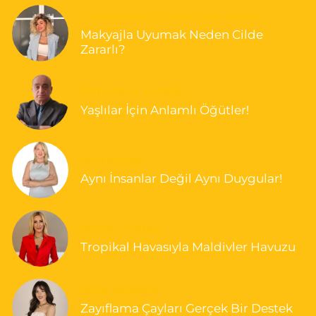
UZMAN ESTETISYEN ESRA UYSAL
Makyajla Uyumak Neden Cilde
Zararlı?
ERTUĞRUL ALTINEL
Yaşlılar İçin Anlamlı Öğütler!
ASLI ALPAY
Aynı İnsanlar Değil Aynı Duygular!
BETÜL YILMAZ
Tropikal Havasıyla Maldivler Havuzu
BUSE BERBER
Zayıflama Çayları Gerçek Bir Destek