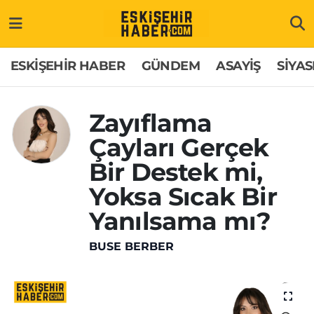
ESKİŞEHİR HABER
Gizlilik Politikası
Odunpazarı Hava Durumu
ESKİŞEHİR HABER
GÜNDEM
ASAYİŞ
SİYAS
GÜNDEM
Hakkımızda
Odunpazarı Trafik Yoğunluk Haritası
Zayıflama
ASAYİŞ
İletişim
Süper Lig Puan Durumu ve Fikstür
Çayları Gerçek
SİYASET
Künye
Tüm Manşetler
Bir Destek mi,
Yoksa Sıcak Bir
EKONOMİ
Son Dakika Haberleri
Yanılsama mı?
SAĞLIK
Haber Arşivi
BUSE BERBER
EĞİTİM
SPOR