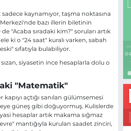
ık sadece kaynamıyor, taşma noktasına
rkezi'nde bazı illerin biletinin
e de "Acaba sıradaki kim?" soruları artık
ele ki o "24 saat" kuralı varken, sabah
İM
i" sıfatıyla bulabiliyor.
04
ızan, siyasetin ince hesaplarla dolu o
aki "Matematik"
r kapıyı açtığı sanılan gülümsemesi
reye güneş gibi doğuyormuş. Kulislerde
siyasi hesaplar artık makama sığmaz
evre" mantığıyla kurulan saadet zinciri,