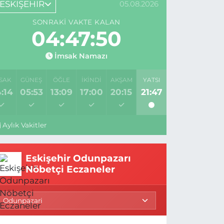
ESKİŞEHİR
05.08.2026
SONRAKI VAKTE KALAN
04:47:49
İmsak Namazı
SAK
GÜNEŞ
ÖĞLE
İKINDI
AKŞAM
YATSI
:14
05:53
13:09
17:00
20:15
21:47
Aylık Vakitler
Eskişehir Odunpazarı
Nöbetçi Eczaneler