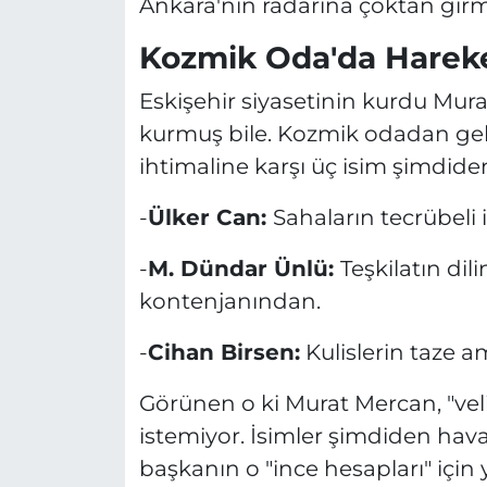
Ankara'nın radarına çoktan girm
Kozmik Oda'da Hareketl
Eskişehir siyasetinin kurdu Mur
kurmuş bile. Kozmik odadan gel
ihtimaline karşı üç isim şimdide
-
Ülker Can:
Sahaların tecrübeli 
-
M. Dündar Ünlü:
Teşkilatın dil
kontenjanından.
-
Cihan Birsen:
Kulislerin taze am
Görünen o ki Murat Mercan, "vel
istemiyor. İsimler şimdiden ha
başkanın o "ince hesapları" için