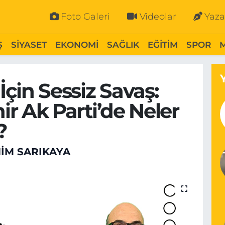
Foto Galeri
Videolar
Yaza
Ş
SİYASET
EKONOMİ
SAĞLIK
EĞİTİM
SPOR
İçin Sessiz Savaş:
ir Ak Parti’de Neler
?
HIM SARIKAYA