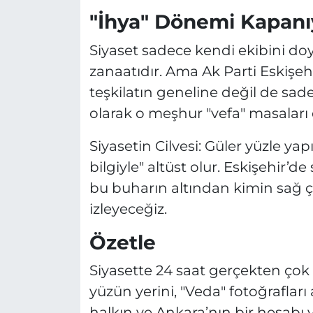
"İhya" Dönemi Kapan
Siyaset sadece kendi ekibini doy
zanaatıdır. Ama Ak Parti Eskişehi
teşkilatın geneline değil de sad
olarak o meşhur "vefa" masaları da
Siyasetin Cilvesi: Güler yüzle ya
bilgiyle" altüst olur. Eskişehir’de
bu buharın altından kimin sağ ç
izleyeceğiz.
Özetle
Siyasette 24 saat gerçekten çok
yüzün yerini, "Veda" fotoğrafları
halkın ve Ankara’nın bir hesabı va