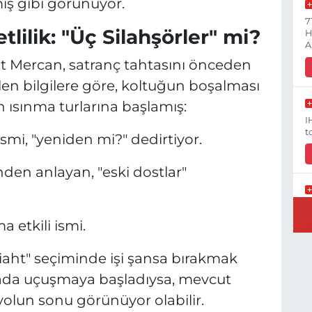
iş gibi görünüyor.
7
ilik: "Üç Silahşörler" mi?
H
A
at Mercan, satranç tahtasını önceden
en bilgilere göre, koltuğun boşalması
n ısınma turlarına başlamış:
I
t
ismi, "yeniden mi?" dedirtiyor.
inden anlayan, "eski dostlar"
V
G
a etkili ismi.
Y
iaht" seçiminde işi şansa bırakmak
vada uçuşmaya başladıysa, mevcut
 yolun sonu görünüyor olabilir.
K