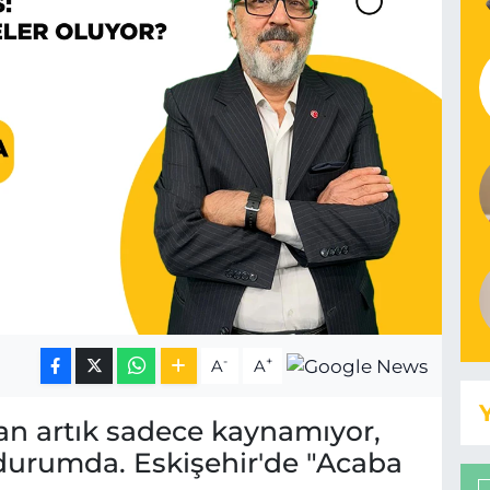
-
+
A
A
zan artık sadece kaynamıyor,
durumda. Eskişehir'de "Acaba