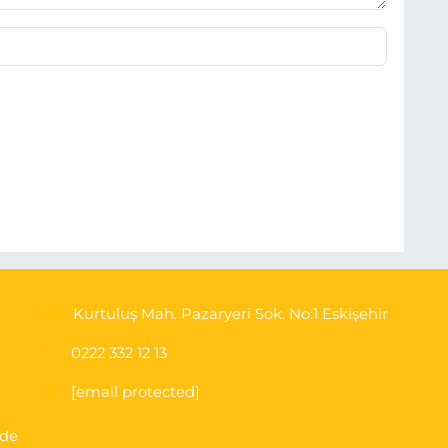
Kurtuluş Mah. Pazaryeri Sok. No:1 Eskişehir
0222 332 12 13
[email protected]
'de