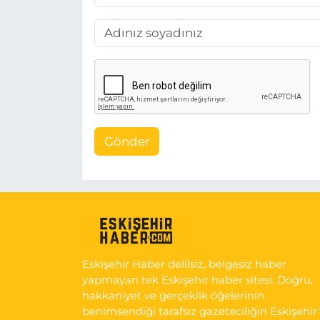
Gönder
Eskişehir Haber delilsiz, belgesiz haber
yapmayan tek Eskişehir haber sitesi. Doğru,
hakkaniyet ve gerçeklik öğelerinin
benimsendiği tarafsız gazeteciliğin Eskişehir