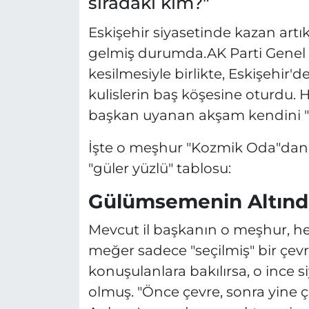
sıradaki kim?"
Eskişehir siyasetinde kazan art
gelmiş durumda.AK Parti Genel Me
kesilmesiyle birlikte, Eskişehir'd
kulislerin baş köşesine oturdu. H
başkan uyanan akşam kendini "esk
İşte o meşhur "Kozmik Oda"dan s
"güler yüzlü" tablosu:
Gülümsemenin Altınd
Mevcut il başkanın o meşhur, he
meğer sadece "seçilmiş" bir çev
konuşulanlara bakılırsa, o ince 
olmuş. "Önce çevre, sonra yine ç