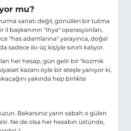
H
ıyor mu?
urma sanatı değil, gönülleri bir tutma
r il başkanının "ihya" operasyonları,
ece "has adamlarına" yarayınca, doğal
 sadece iki-üç kişiyle sınırlı kalıyor.
pılan her hesap, gün gelir bir "kozmik
 siyaset kazanı öyle bir ateşle yanıyor ki,
ıkacağını yakında hep birlikte
 uzun. Bakarsınız yarın sabah o gülen
 alır. Ne de olsa her hesabın üstünde,
rdır! ;)