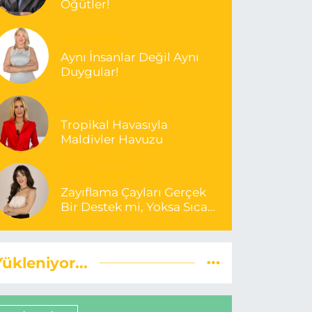
Öğütler!
ASLI ALPAY
Aynı İnsanlar Değil Aynı
Duygular!
BETÜL YILMAZ
Tropikal Havasıyla
Maldivler Havuzu
BUSE BERBER
Zayıflama Çayları Gerçek
Bir Destek mi, Yoksa Sıcak
Bir Yanılsama mı?
Yükleniyor...