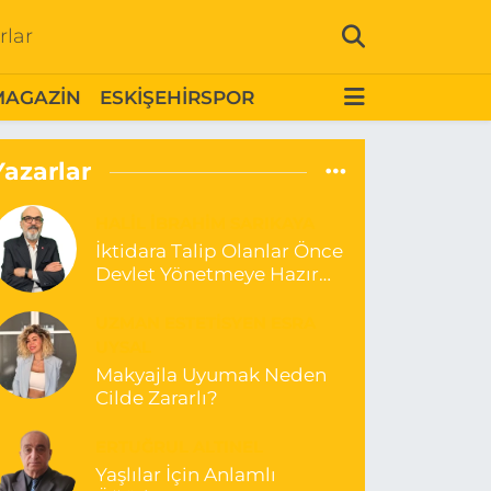
rlar
MAGAZİN
ESKİŞEHİRSPOR
Yazarlar
HALIL İBRAHIM SARIKAYA
İktidara Talip Olanlar Önce
Devlet Yönetmeye Hazır
Olduklarını Göstermelidir!
UZMAN ESTETISYEN ESRA
UYSAL
Makyajla Uyumak Neden
Cilde Zararlı?
ERTUĞRUL ALTINEL
Yaşlılar İçin Anlamlı