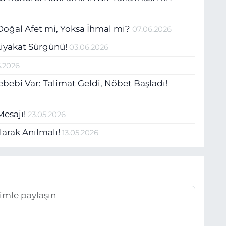
: Doğal Afet mi, Yoksa İhmal mi?
07.06.2026
e Liyakat Sürgünü!
03.06.2026
5.2026
bebi Var: Talimat Geldi, Nöbet Başladı!
Mesajı!
23.05.2026
larak Anılmalı!
13.05.2026