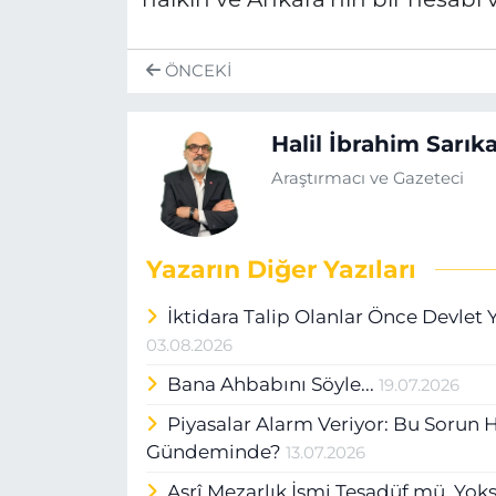
ÖNCEKI
Halil İbrahim Sarık
Araştırmacı ve Gazeteci
Yazarın Diğer Yazıları
İktidara Talip Olanlar Önce Devlet
03.08.2026
Bana Ahbabını Söyle...
19.07.2026
Piyasalar Alarm Veriyor: Bu Sorun 
Gündeminde?
13.07.2026
Asrî Mezarlık İsmi Tesadüf mü, Yok