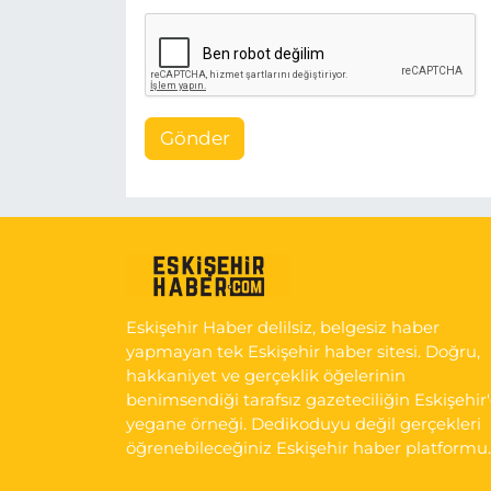
Gönder
Eskişehir Haber delilsiz, belgesiz haber
yapmayan tek Eskişehir haber sitesi. Doğru,
hakkaniyet ve gerçeklik öğelerinin
benimsendiği tarafsız gazeteciliğin Eskişehir
yegane örneği. Dedikoduyu değil gerçekleri
öğrenebileceğiniz Eskişehir haber platformu.