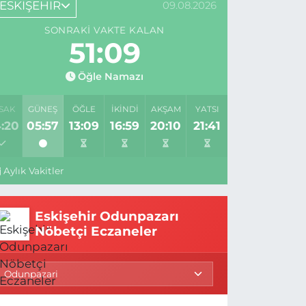
ESKİŞEHİR
09.08.2026
SONRAKI VAKTE KALAN
51:08
Öğle Namazı
SAK
GÜNEŞ
ÖĞLE
İKINDI
AKŞAM
YATSI
:20
05:57
13:09
16:59
20:10
21:41
Aylık Vakitler
Eskişehir Odunpazarı
Nöbetçi Eczaneler