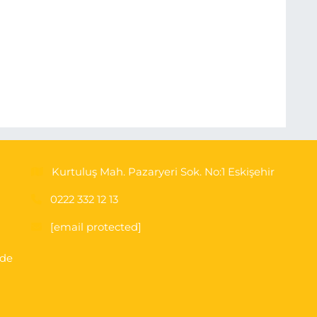
Kurtuluş Mah. Pazaryeri Sok. No:1 Eskişehir
0222 332 12 13
[email protected]
'de