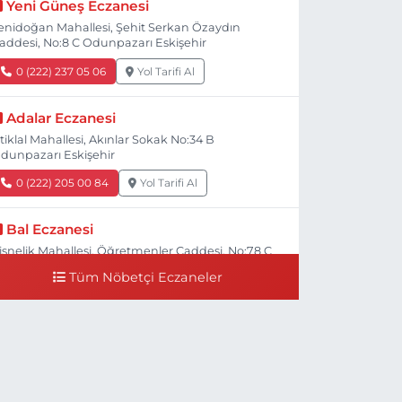
Yeni Güneş Eczanesi
enidoğan Mahallesi, Şehit Serkan Özaydın
addesi, No:8 C Odunpazarı Eskişehir
0 (222) 237 05 06
Yol Tarifi Al
Adalar Eczanesi
stiklal Mahallesi, Akınlar Sokak No:34 B
dunpazarı Eskişehir
0 (222) 205 00 84
Yol Tarifi Al
Bal Eczanesi
işnelik Mahallesi, Öğretmenler Caddesi, No:78 C
dunpazarı Eskişehir
Tüm Nöbetçi Eczaneler
0 (222) 225 50 00
Yol Tarifi Al
Selen Eczanesi
ültepe Mahallesi, Halk Caddesi No:107 C
dunpazarı Eskişehir