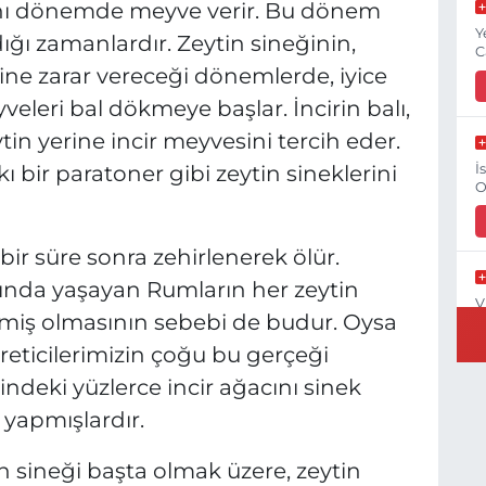
 aynı dönemde meyve verir. Bu dönem
Y
ğı zamanlardır. Zeytin sineğinin,
C
ine zarar vereceği dönemlerde, iyice
eleri bal dökmeye başlar. İncirin balı,
ytin yerine incir meyvesini tercih eder.
İ
kı bir paratoner gibi zeytin sineklerini
O
i bir süre sonra zehirlenerek ölür.
ında yaşayan Rumların her zeytin
V
ikmiş olmasının sebebi de budur. Oysa
O
 üreticilerimizin çoğu bu gerçeği
rindeki yüzlerce incir ağacını sinek
 yapmışlardır.
G
O
sineği başta olmak üzere, zeytin