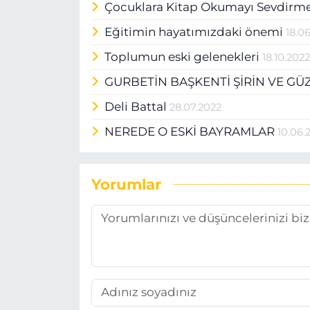
Çocuklara Kitap Okumayı Sevdirmen
Eğitimin hayatımızdaki önemi
18.0
Toplumun eski gelenekleri
18.10.202
GURBETİN BAŞKENTİ ŞİRİN VE G
Deli Battal
28.07.2022
NEREDE O ESKİ BAYRAMLAR
10.06.
Yorumlar