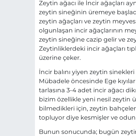
Zeytin ağacı ile İncir ağaçları
zeytin sineğinin üremeye başladı
zeytin ağaçları ve zeytin meyves
olgunlaşan incir ağaçlarının meyv
zeytin sineğine cazip gelir ve ze
Zeytinliklerdeki incir ağaçları tıp
üzerine çeker.
İncir balını yiyen zeytin sinekler
Mübadele öncesinde Ege kıyılar
tarlasına 3-4 adet incir ağacı d
bizim özellikle yeni nesil zeytin
bilmedikleri için, zeytin bahçele
topluyor diye kesmişler ve odun
Bunun sonucunda; bugün zeytin 