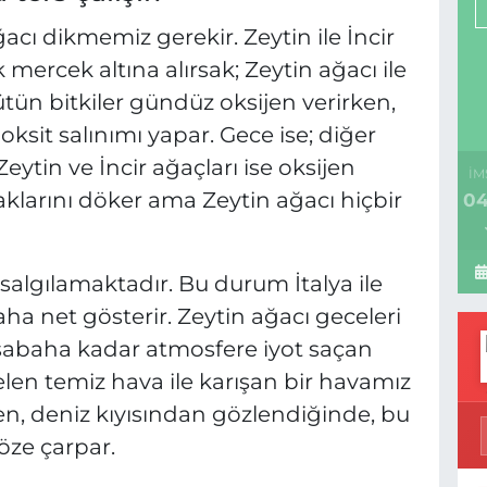
ğacı dikmemiz gerekir. Zeytin ile İncir
 mercek altına alırsak; Zeytin ağacı ile
Bütün bitkiler gündüz oksijen verirken,
oksit salınımı yapar. Gece ise; diğer
eytin ve İncir ağaçları ise oksijen
İM
aklarını döker ama Zeytin ağacı hiçbir
04
 salgılamaktadır. Bu durum İtalya ile
ha net gösterir. Zeytin ağacı geceleri
 sabaha kadar atmosfere iyot saçan
len temiz hava ile karışan bir havamız
en, deniz kıyısından gözlendiğinde, bu
öze çarpar.