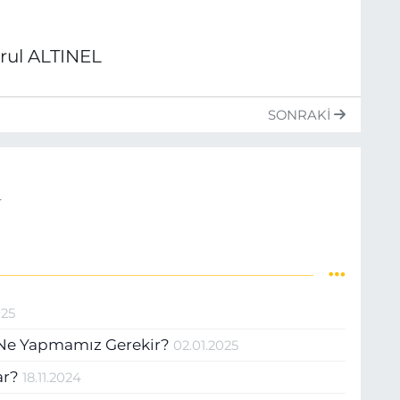
ğrul ALTINEL
E
E
SONRAKI
r
025
a Ne Yapmamız Gerekir?
02.01.2025
lar?
18.11.2024