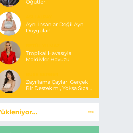
Öğütler!
ASLI ALPAY
Aynı İnsanlar Değil Aynı
Duygular!
BETÜL YILMAZ
Tropikal Havasıyla
Maldivler Havuzu
BUSE BERBER
Zayıflama Çayları Gerçek
Bir Destek mi, Yoksa Sıcak
Bir Yanılsama mı?
Yükleniyor...