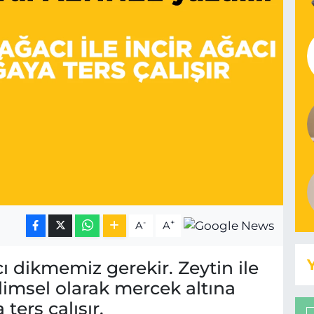
-
+
A
A
cı dikmemiz gerekir. Zeytin ile
ilimsel olarak mercek altına
ters çalışır.