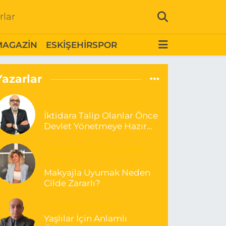
rlar
MAGAZİN
ESKİŞEHİRSPOR
Yazarlar
HALIL İBRAHIM SARIKAYA
İktidara Talip Olanlar Önce
Devlet Yönetmeye Hazır
Olduklarını Göstermelidir!
UZMAN ESTETISYEN ESRA
UYSAL
Makyajla Uyumak Neden
Cilde Zararlı?
ERTUĞRUL ALTINEL
Yaşlılar İçin Anlamlı